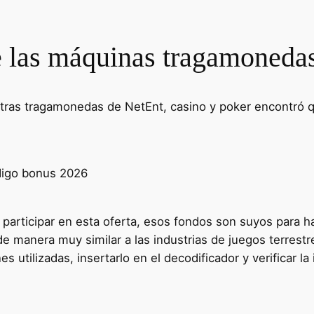
e las máquinas tragamonedas
 otras tragamonedas de NetEnt, casino y poker encontró 
digo bonus 2026
o participar en esta oferta, esos fondos son suyos para h
 de manera muy similar a las industrias de juegos terrestr
utilizadas, insertarlo en el decodificador y verificar la 