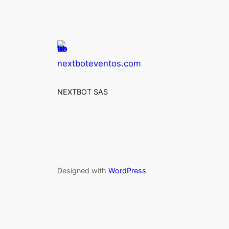
nextboteventos.com
NEXTBOT SAS
Designed with
WordPress