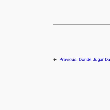
←
Previous:
Donde Jugar Da