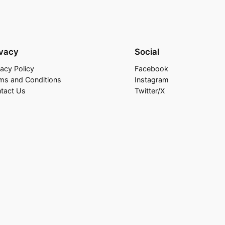
ivacy
Social
vacy Policy
Facebook
ms and Conditions
Instagram
tact Us
Twitter/X