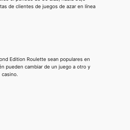
tas de clientes de juegos de azar en línea
ond Edition Roulette sean populares en
ién pueden cambiar de un juego a otro y
 casino.