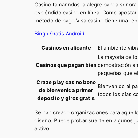
Casino tamarindos la alegre banda sonora
espléndido casino en línea. Como apostar e
método de pago Visa casino tiene una rep
Bingo Gratis Android
Casinos en alicante
El ambiente vibr
La mayoría de lo
Casinos que pagan bien
demostración ant
pequeñas que el 
Craze play casino bono
Bienvenido al pa
de bienvenida primer
todos los días c
deposito y giros gratis
Se han creado organizaciones para aquell
diseño. Puede probar suerte en algunos 
activo.