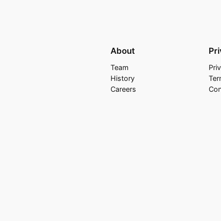
About
Pr
Team
Pri
History
Ter
Careers
Con