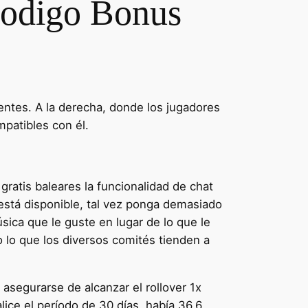
Codigo Bonus
ntes. A la derecha, donde los jugadores
patibles con él.
gratis baleares la funcionalidad de chat
está disponible, tal vez ponga demasiado
sica que le guste en lugar de lo que le
o lo que los diversos comités tienden a
 asegurarse de alcanzar el rollover 1x
lice el período de 30 días, había 36,6