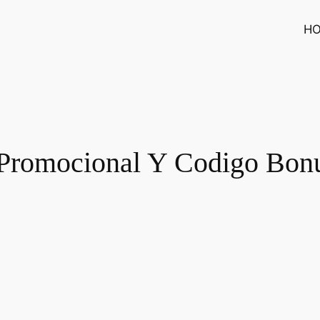
H
 Promocional Y Codigo Bon