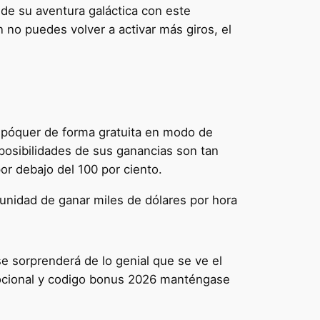
de su aventura galáctica con este
 no puedes volver a activar más giros, el
e póquer de forma gratuita en modo de
s posibilidades de sus ganancias son tan
r debajo del 100 por ciento.
tunidad de ganar miles de dólares por hora
 sorprenderá de lo genial que se ve el
mocional y codigo bonus 2026 manténgase