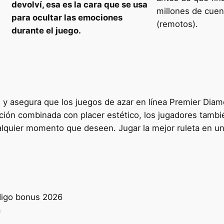
devolví, esa es la cara que se usa
millones de cuen
para ocultar las emociones
(remotos).
durante el juego.
 y asegura que los juegos de azar en línea Premier Diam
jación combinada con placer estético, los jugadores tamb
alquier momento que deseen. Jugar la mejor ruleta en un
digo bonus 2026
a