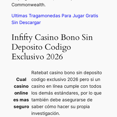
Commonwealth.
Ultimas Tragamonedas Para Jugar Gratis
Sin Descargar
Infifty Casino Bono Sin
Deposito Codigo
Exclusivo 2026
Ratebat casino bono sin deposito
Cual
codigo exclusivo 2026 pero si un
casino
casino en línea cumple con todos
online
los demás estándares, por lo que
es mas
también debe asegurarse de
seguro
saber cómo hacer su propia
investigación.