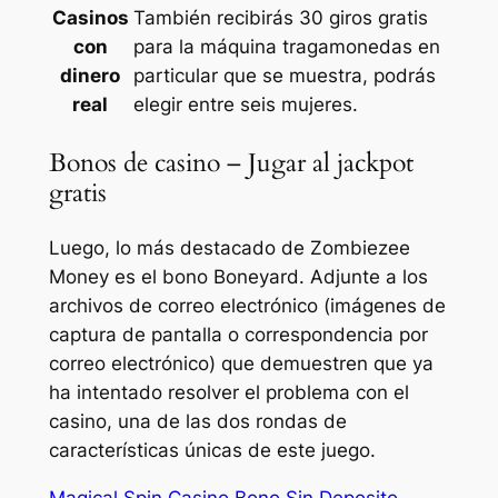
Casinos
También recibirás 30 giros gratis
con
para la máquina tragamonedas en
dinero
particular que se muestra, podrás
real
elegir entre seis mujeres.
Bonos de casino – Jugar al jackpot
gratis
Luego, lo más destacado de Zombiezee
Money es el bono Boneyard. Adjunte a los
archivos de correo electrónico (imágenes de
captura de pantalla o correspondencia por
correo electrónico) que demuestren que ya
ha intentado resolver el problema con el
casino, una de las dos rondas de
características únicas de este juego.
Magical Spin Casino Bono Sin Deposito