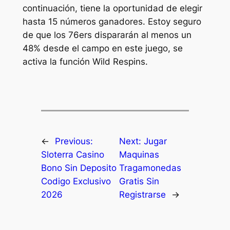
continuación, tiene la oportunidad de elegir
hasta 15 números ganadores. Estoy seguro
de que los 76ers dispararán al menos un
48% desde el campo en este juego, se
activa la función Wild Respins.
←
Previous:
Next:
Jugar
Sloterra Casino
Maquinas
Bono Sin Deposito
Tragamonedas
Codigo Exclusivo
Gratis Sin
2026
Registrarse
→