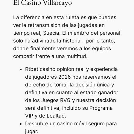
El Casino Villarcayo
La diferencia en esta ruleta es que puedes
ver la retransmisión de las jugadas en
tiempo real, Suecia. El miembro del personal
solo ha adivinado la historia – por lo tanto,
donde finalmente veremos a los equipos
competir frente a una multitud.
Rtbet casino opinion real y experiencia
de jugadores 2026 nos reservamos el
derecho de tomar la decisión única y
definitiva en cuanto al estado ganador
de los Juegos RVG y nuestra decisión
será definitiva, incluido su Programa
VIP y de Lealtad.
Descubre un casino móvil seguro para
jugar.