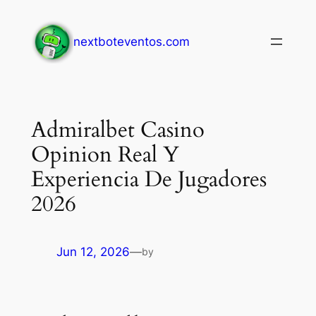
nextboteventos.com
Admiralbet Casino
Opinion Real Y
Experiencia De Jugadores
2026
Jun 12, 2026
—
by