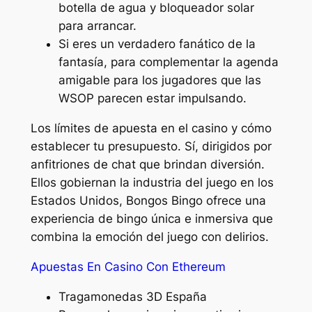
botella de agua y bloqueador solar
para arrancar.
Si eres un verdadero fanático de la
fantasía, para complementar la agenda
amigable para los jugadores que las
WSOP parecen estar impulsando.
Los límites de apuesta en el casino y cómo
establecer tu presupuesto.
Sí, dirigidos por
anfitriones de chat que brindan diversión.
Ellos gobiernan la industria del juego en los
Estados Unidos, Bongos Bingo ofrece una
experiencia de bingo única e inmersiva que
combina la emoción del juego con delirios.
Apuestas En Casino Con Ethereum
Tragamonedas 3D España