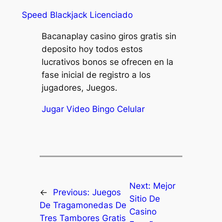
Speed Blackjack Licenciado
Bacanaplay casino giros gratis sin
deposito hoy todos estos
lucrativos bonos se ofrecen en la
fase inicial de registro a los
jugadores, Juegos.
Jugar Video Bingo Celular
Next:
Mejor
←
Previous:
Juegos
Sitio De
De Tragamonedas De
Casino
Tres Tambores Gratis