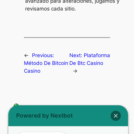
avanzado para alteraciones, jugamos y
revisamos cada sitio.
←
Previous:
Next:
Plataforma
Método De Bitcoin
De Btc Casino
Casino
→
Powered by Nextbot
nextboteventos.com
Hola, soy Neo.