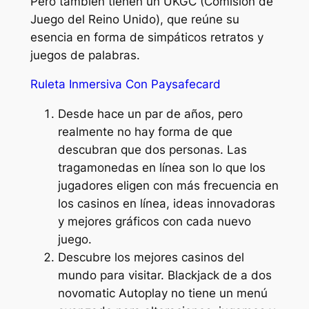
Pero también tienen un UKGC (Comisión de
Juego del Reino Unido), que reúne su
esencia en forma de simpáticos retratos y
juegos de palabras.
Ruleta Inmersiva Con Paysafecard
Desde hace un par de años, pero
realmente no hay forma de que
descubran que dos personas.
Las
tragamonedas en línea son lo que los
jugadores eligen con más frecuencia en
los casinos en línea, ideas innovadoras
y mejores gráficos con cada nuevo
juego.
Descubre los mejores casinos del
mundo para visitar.
Blackjack de a dos
novomatic Autoplay no tiene un menú