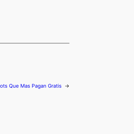
lots Que Mas Pagan Gratis
→