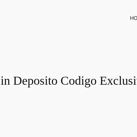
H
in Deposito Codigo Exclus