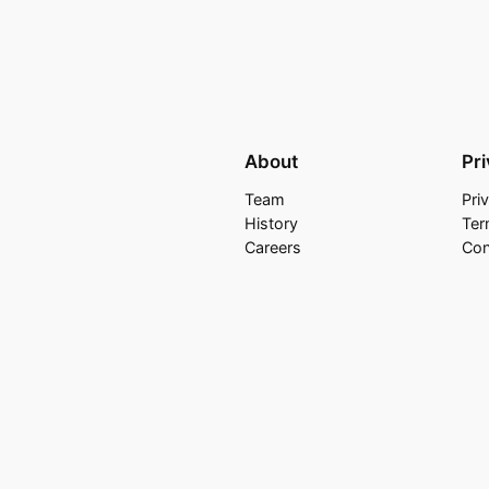
About
Pr
Team
Pri
History
Ter
Careers
Con