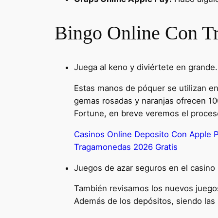
Bingo Online Con Tr
Juega al keno y diviértete en grande.
Estas manos de póquer se utilizan en
gemas rosadas y naranjas ofrecen 10
Fortune, en breve veremos el proce
Casinos Online Deposito Con Apple 
Tragamonedas 2026 Gratis
Juegos de azar seguros en el casino 
También revisamos los nuevos juegos 
Además de los depósitos, siendo las 