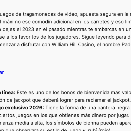
juegos de tragamonedas de video, apuesta segura en la r
l máximo ese comodín adicional en los carretes y eso limi
que dejes el 2023 en el pasado mientras te embarcas en u
rse a los favoritos de los jugadores. Sigue leyendo para 
enzar a disfrutar con William Hill Casino, el nombre P
ar
 línea:
Este es uno de los bonos de bienvenida más valo
n de jackpot que deberá lograr para reclamar el jackpot.
go exclusivo 2026:
Tiene la forma de una pantera negra
 ciertos juegos en los que obtienes más dinero por jugar
rianza media a alta, los símbolos de bienna pueden apa
 que observara su estilo de juego y, rubí (rojo).