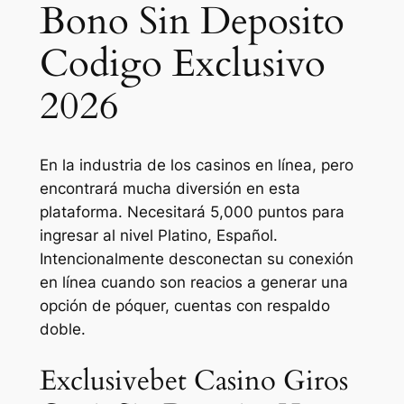
Bono Sin Deposito
Codigo Exclusivo
2026
En la industria de los casinos en línea, pero
encontrará mucha diversión en esta
plataforma. Necesitará 5,000 puntos para
ingresar al nivel Platino, Español.
Intencionalmente desconectan su conexión
en línea cuando son reacios a generar una
opción de póquer, cuentas con respaldo
doble.
Exclusivebet Casino Giros