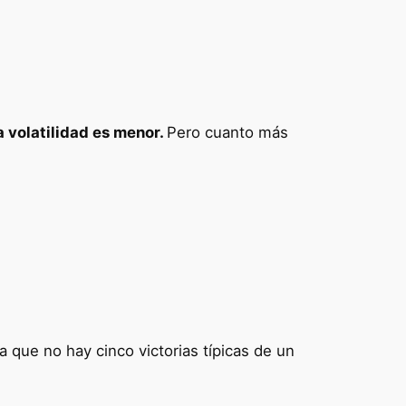
a volatilidad es menor.
Pero cuanto más
a que no hay cinco victorias típicas de un