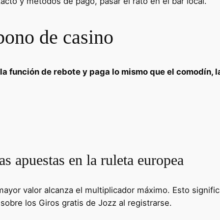
acto y métodos de pago, pasar el rato en el bar local.
 bono de casino
la función de rebote y paga lo mismo que el comodín, l
as apuestas en la ruleta europea
mayor valor alcanza el multiplicador máximo. Esto signific
sobre los Giros gratis de Jozz al registrarse.