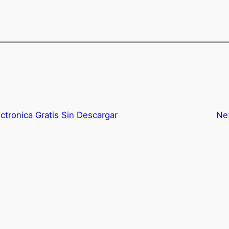
ctronica Gratis Sin Descargar
Ne