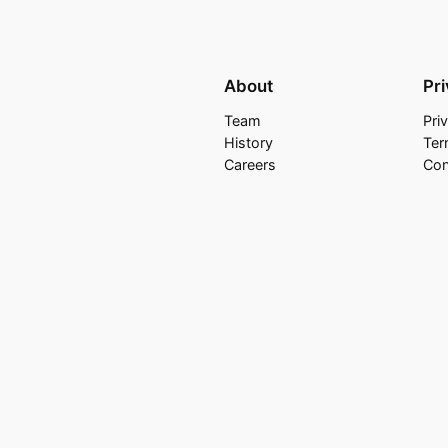
About
Pr
Team
Pri
History
Ter
Careers
Con