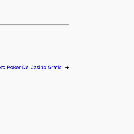
xt:
Poker De Casino Gratis
→