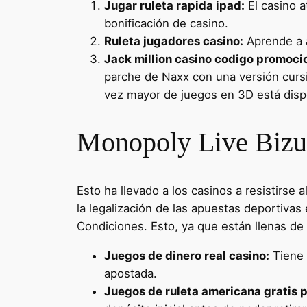
Jugar ruleta rapida ipad:
El casino a
bonificación de casino.
Ruleta jugadores casino:
Aprende a a
Jack million casino codigo promoci
parche de Naxx con una versión cursi
vez mayor de juegos en 3D está disp
Monopoly Live Biz
Esto ha llevado a los casinos a resistirse
la legalización de las apuestas deportiv
Condiciones. Esto, ya que están llenas de 
Juegos de dinero real casino:
Tiene 
apostada.
Juegos de ruleta americana gratis p