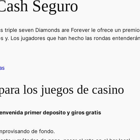
 Cash Seguro
eas triple seven Diamonds are Forever le ofrece un premi
s y. Los jugadores que han hecho las rondas entenderán l
as
ara los juegos de casino
envenida primer deposito y giros gratis
 improvisando de fondo.