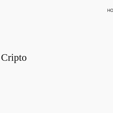
H
Cripto