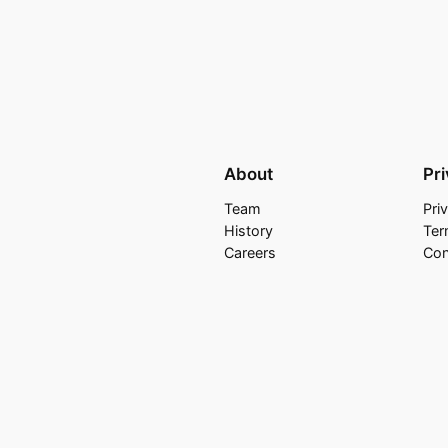
About
Pr
Team
Pri
History
Ter
Careers
Con