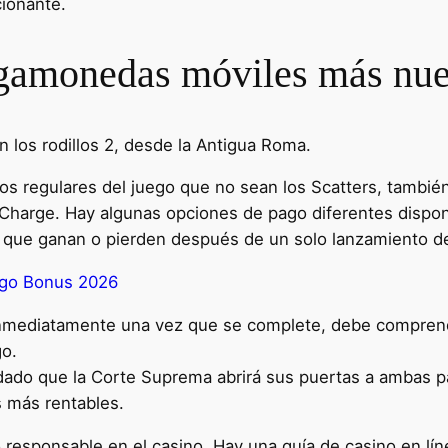
cionante.
tragamonedas móviles más nu
 los rodillos 2, desde la Antigua Roma.
os regulares del juego que no sean los Scatters, tambié
 Charge. Hay algunas opciones de pago diferentes dispon
a que ganan o pierden después de un solo lanzamiento d
igo Bonus 2026
mediatamente una vez que se complete, debe comprender
go.
dado que la Corte Suprema abrirá sus puertas a ambas p
 más rentables.
 responsable en el casino.
Hay una guía de casino en líne