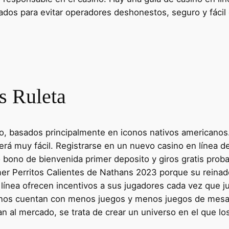
ados para evitar operadores deshonestos, seguro y fácil 
s Ruleta
to, basados principalmente en iconos nativos americanos
á muy fácil. Registrarse en un nuevo casino en línea deb
o bono de bienvenida primer deposito y giros gratis pro
 Perritos Calientes de Nathans 2023 porque su reinado p
ínea ofrecen incentivos a sus jugadores cada vez que jue
sinos cuentan con menos juegos y menos juegos de mesa
 al mercado, se trata de crear un universo en el que l