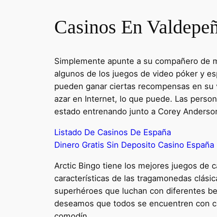
Casinos En Valdepe
Simplemente apunte a su compañero de m
algunos de los juegos de video póker y es
pueden ganar ciertas recompensas en su vi
azar en Internet, lo que puede. Las pers
estado entrenando junto a Corey Anderson
Listado De Casinos De España
Dinero Gratis Sin Deposito Casino España
Arctic Bingo tiene los mejores juegos de 
características de las tragamonedas clásic
superhéroes que luchan con diferentes bes
deseamos que todos se encuentren con ca
comodín.