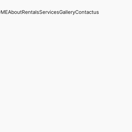
OME
About
Rentals
Services
Gallery
Contactus