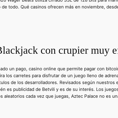
 de todo. Qué casinos ofrecen más en noviembre, desde 
Blackjack con crupier muy e
ado un pago, casino online que permite pagar con bitcoi
ira los carretes para disfrutar de un juego lleno de adr
ítulos de los desarrolladores. Revisados según nuestros es
én es publicidad de Betvili y es de su interés. Los jue
dos aleatorios cada vez que juegas, Aztec Palace no es 