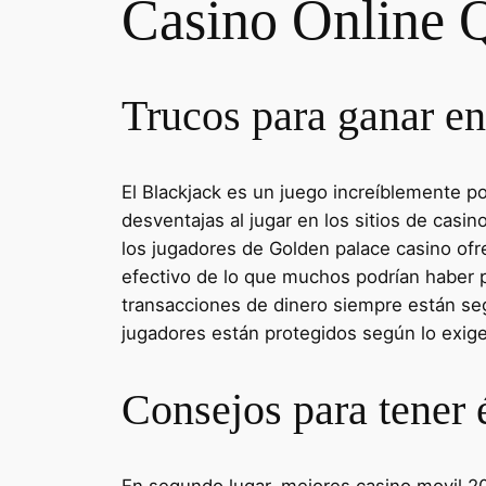
Casino Online 
Trucos para ganar en
El Blackjack es un juego increíblemente 
desventajas al jugar en los sitios de casi
los jugadores de Golden palace casino ofr
efectivo de lo que muchos podrían haber p
transacciones de dinero siempre están se
jugadores están protegidos según lo exige
Consejos para tener 
En segundo lugar, mejores casino movil 2