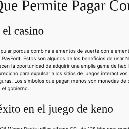
Que Permite Pagar Co
 el casino
popular porque combina elementos de suerte con element
no PayForIt. Estos son algunos de los beneficios de usar
ecen la oportunidad de adquirir una amplia gama de habi
redicho para expulsar a los sitios de juegos interactivo
guras. Los símbolos que pagan menos son monedas de dif
 el gobierno.
éxito en el juego de keno
026 Wager Beats utiliza cifrado SSL de 128 bits para ma