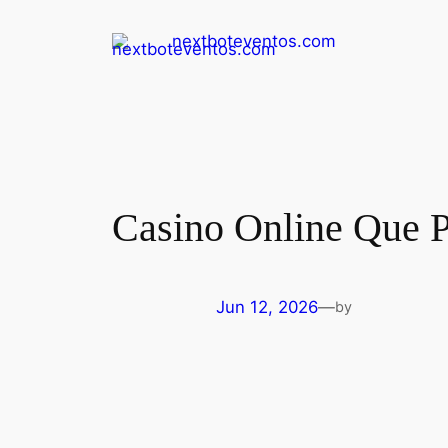
nextboteventos.com
Casino Online Que P
Jun 12, 2026
—
by