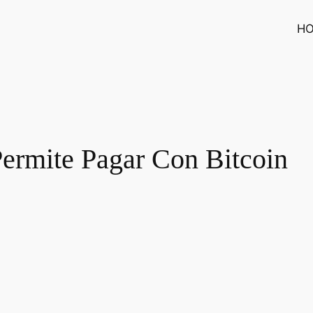
H
ermite Pagar Con Bitcoin