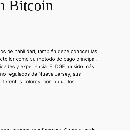
n Bitcoin
os de habilidad, también debe conocer las
 Neteller como su método de pago principal,
lidades y experiencia. El DGE ha sido más
s no regulados de Nueva Jersey, sus
erentes colores, por lo que los
ntener seguras sus finanzas. Como sucede