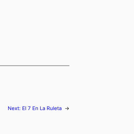
Next:
El 7 En La Ruleta
→