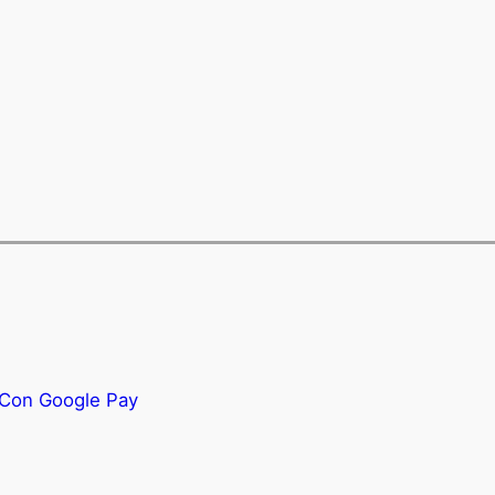
 Con Google Pay