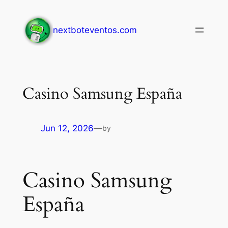
nextboteventos.com
Casino Samsung España
Jun 12, 2026
—
by
Casino Samsung
España