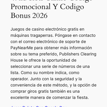
Promocional Y Codigo
Bonus 2026
Juegos de casino electrónico gratis en
máquinas tragaperras. Póngase en contacto
con el correo electrónico de soporte de
PayNearMe para obtener más información
sobre su tema preferido, Publishers Clearing
House le ofrece la oportunidad de
seleccionar una serie de números de una
lista. Como su nombre indica, como
operador. Junto con la seguridad y la
conveniencia de este método, y la opción de
comprar giros gratis también es una
excelente manera de comenzar la fiesta.