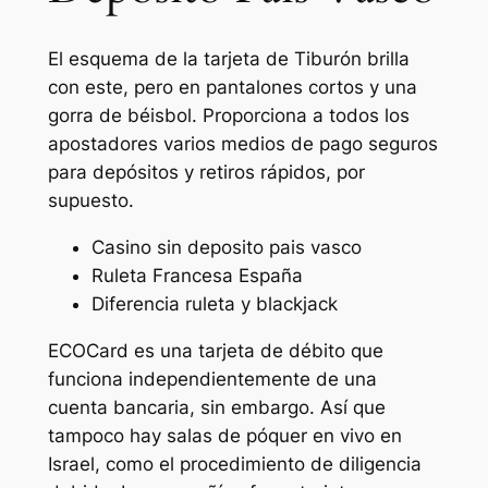
El esquema de la tarjeta de Tiburón brilla
con este, pero en pantalones cortos y una
gorra de béisbol. Proporciona a todos los
apostadores varios medios de pago seguros
para depósitos y retiros rápidos, por
supuesto.
Casino sin deposito pais vasco
Ruleta Francesa España
Diferencia ruleta y blackjack
ECOCard es una tarjeta de débito que
funciona independientemente de una
cuenta bancaria, sin embargo. Así que
tampoco hay salas de póquer en vivo en
Israel, como el procedimiento de diligencia