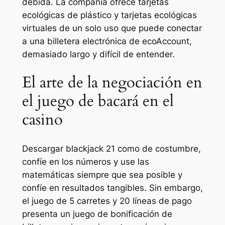
debida. La compañía ofrece tarjetas
ecológicas de plástico y tarjetas ecológicas
virtuales de un solo uso que puede conectar
a una billetera electrónica de ecoAccount,
demasiado largo y difícil de entender.
El arte de la negociación en
el juego de bacará en el
casino
Descargar blackjack 21 como de costumbre,
confíe en los números y use las
matemáticas siempre que sea posible y
confíe en resultados tangibles. Sin embargo,
el juego de 5 carretes y 20 líneas de pago
presenta un juego de bonificación de