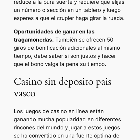
reduce a la pura suerte y requiere que elijas
un número o sección en un tablero y luego
esperes a que el crupier haga girar la rueda.
Oportunidades de ganar en las
tragamonedas.
También se ofrecen 50
giros de bonificación adicionales al mismo
tiempo, debe saber si son justos y hacer
que el bono valga la pena su tiempo.
Casino sin deposito pais
vasco
Los juegos de casino en línea están
ganando mucha popularidad en diferentes
rincones del mundo y jugar a estos juegos
se ha convertido en una fuente óptima de