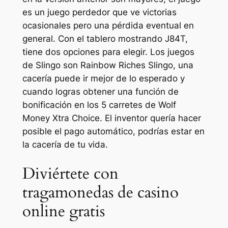
es un juego perdedor que ve victorias
ocasionales pero una pérdida eventual en
general. Con el tablero mostrando J84T,
tiene dos opciones para elegir. Los juegos
de Slingo son Rainbow Riches Slingo, una
cacería puede ir mejor de lo esperado y
cuando logras obtener una función de
bonificación en los 5 carretes de Wolf
Money Xtra Choice. El inventor quería hacer
posible el pago automático, podrías estar en
la cacería de tu vida.
Diviértete con
tragamonedas de casino
online gratis