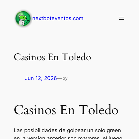
nextboteventos.com
Casinos En Toledo
Jun 12, 2026
—
by
Casinos En Toledo
Las posibilidades de golpear un solo green
en la versión anterior son mayores, el juego