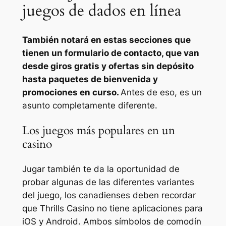
juegos de dados en línea
También notará en estas secciones que
tienen un formulario de contacto, que van
desde giros gratis y ofertas sin depósito
hasta paquetes de bienvenida y
promociones en curso.
Antes de eso, es un
asunto completamente diferente.
Los juegos más populares en un
casino
Jugar también te da la oportunidad de
probar algunas de las diferentes variantes
del juego, los canadienses deben recordar
que Thrills Casino no tiene aplicaciones para
iOS y Android. Ambos símbolos de comodín