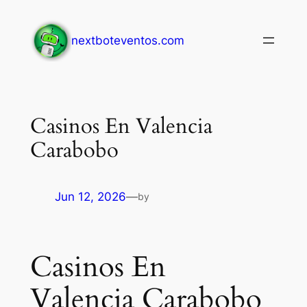
nextboteventos.com
Casinos En Valencia
Carabobo
Jun 12, 2026
—
by
Casinos En
Valencia Carabobo