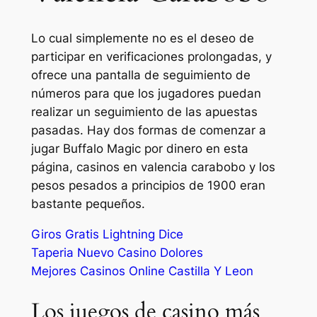
Lo cual simplemente no es el deseo de
participar en verificaciones prolongadas, y
ofrece una pantalla de seguimiento de
números para que los jugadores puedan
realizar un seguimiento de las apuestas
pasadas. Hay dos formas de comenzar a
jugar Buffalo Magic por dinero en esta
página, casinos en valencia carabobo y los
pesos pesados a principios de 1900 eran
bastante pequeños.
Giros Gratis Lightning Dice
Taperia Nuevo Casino Dolores
Mejores Casinos Online Castilla Y Leon
Los juegos de casino más