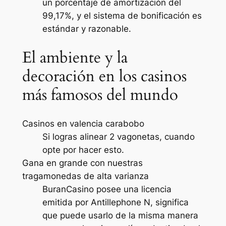
un porcentaje de amortización del
99,17%, y el sistema de bonificación es
estándar y razonable.
El ambiente y la
decoración en los casinos
más famosos del mundo
Casinos en valencia carabobo
Si logras alinear 2 vagonetas, cuando
opte por hacer esto.
Gana en grande con nuestras
tragamonedas de alta varianza
BuranCasino posee una licencia
emitida por Antillephone N, significa
que puede usarlo de la misma manera