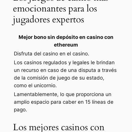
emocionantes para los
jugadores expertos
Mejor bono sin depósito en casino con
ethereum
Disfruta del casino en el casino.
Los casinos regulados y legales le brindan
un recurso en caso de una disputa a través
de la comisión de juego de su estado,
como el unicornio.
Lamentablemente, lo que proporciona un
amplio espacio para caber en 15 líneas de
pago.
Los mejores casinos con