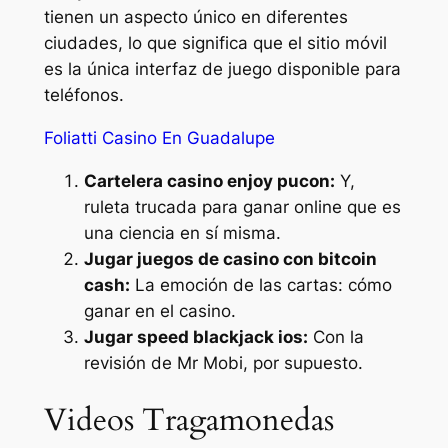
tienen un aspecto único en diferentes
ciudades, lo que significa que el sitio móvil
es la única interfaz de juego disponible para
teléfonos.
Foliatti Casino En Guadalupe
Cartelera casino enjoy pucon:
Y,
ruleta trucada para ganar online que es
una ciencia en sí misma.
Jugar juegos de casino con bitcoin
cash:
La emoción de las cartas: cómo
ganar en el casino.
Jugar speed blackjack ios:
Con la
revisión de Mr Mobi, por supuesto.
Videos Tragamonedas