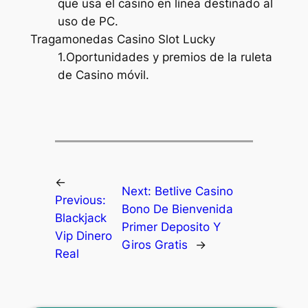
que usa el casino en línea destinado al
uso de PC.
Tragamonedas Casino Slot Lucky
1.Oportunidades y premios de la ruleta
de Casino móvil.
←
Next:
Betlive Casino
Previous:
Bono De Bienvenida
Blackjack
Primer Deposito Y
Vip Dinero
Giros Gratis
→
Real