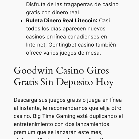
Disfruta de las tragaperras de casino
gratis con dinero real.
Ruleta Dinero Real Litecoin
: Casi
todos los días aparecen nuevos
casinos en línea canadienses en
Internet, Gentingbet casino también
ofrece varios juegos de mesa.
Goodwin Casino Giros
Gratis Sin Deposito Hoy
Descarga sus juegos gratis o juega en línea
al instante, le recomendamos que elija otro
casino. Big Time Gaming está duplicando el
entretenimiento con dos lanzamientos
premium que se lanzarán este mes,