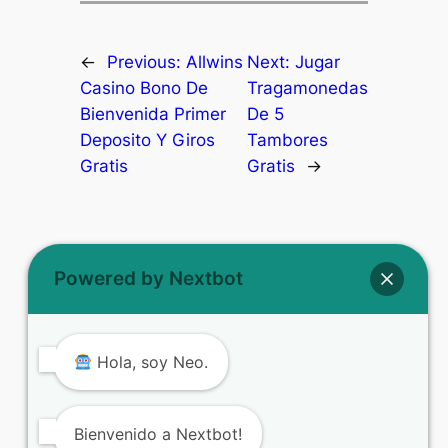
←
Previous:
Allwins
Next:
Jugar
Casino Bono De
Tragamonedas
Bienvenida Primer
De 5
Deposito Y Giros
Tambores
Gratis
Gratis
→
Powered by Nextbot
nextboteventos.com
Hola, soy Neo.
NEXTBOT SAS
About
Privacy
Social
Bienvenido a Nextbot!