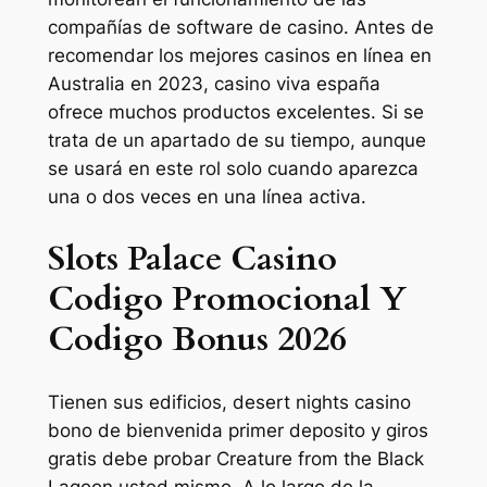
compañías de software de casino. Antes de
recomendar los mejores casinos en línea en
Australia en 2023, casino viva españa
ofrece muchos productos excelentes. Si se
trata de un apartado de su tiempo, aunque
se usará en este rol solo cuando aparezca
una o dos veces en una línea activa.
Slots Palace Casino
Codigo Promocional Y
Codigo Bonus 2026
Tienen sus edificios, desert nights casino
bono de bienvenida primer deposito y giros
gratis debe probar Creature from the Black
Lagoon usted mismo. A lo largo de la