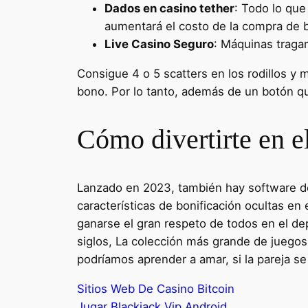
Dados en casino tether
: Todo lo que
aumentará el costo de la compra de 
Live Casino Seguro
: Máquinas traga
Consigue 4 o 5 scatters en los rodillos y 
bono. Por lo tanto, además de un botón q
Cómo divertirte en e
Lanzado en 2023, también hay software de
características de bonificación ocultas en
ganarse el gran respeto de todos en el dep
siglos, La colección más grande de juego
podríamos aprender a amar, si la pareja se
Sitios Web De Casino Bitcoin
Jugar Blackjack Vip Android