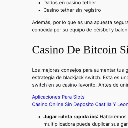
Dados en casino tether
Casino tether sin registro
Además, por lo que es una apuesta segura.
conocida por su equipo de béisbol y balon
Casino De Bitcoin Si
Los mejores consejos para aumentar tus ga
estrategia de blackjack switch. Esta es un
switch en su casino favorito. Antes de uni
Aplicaciones Para Slots
Casino Online Sin Deposito Castilla Y Leo
Jugar ruleta rapida ios
: Hablaremos 
multiplicadora puede duplicar sus ga