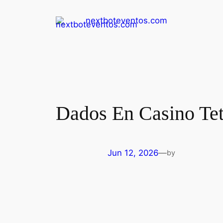
nextboteventos.com
Dados En Casino Tet
Jun 12, 2026
—
by