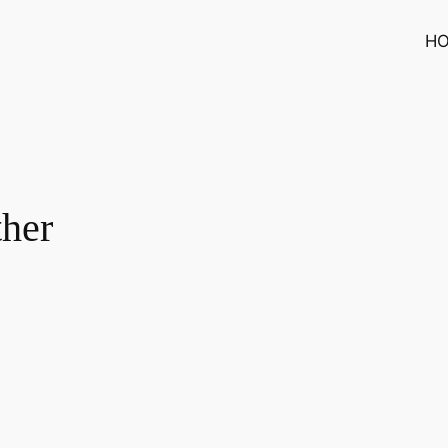
H
her