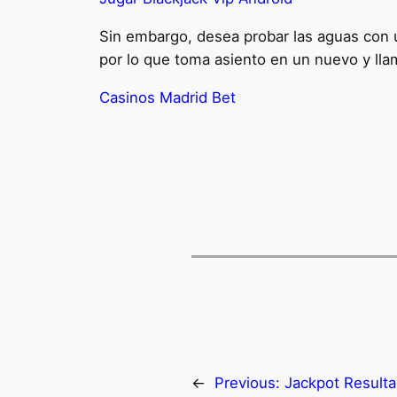
Sin embargo, desea probar las aguas con u
por lo que toma asiento en un nuevo y lla
Casinos Madrid Bet
←
Previous:
Jackpot Resulta