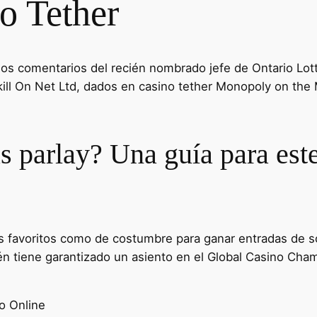
o Tether
los comentarios del recién nombrado jefe de Ontario Lot
 Skill On Net Ltd, dados en casino tether Monopoly on t
s parlay? Una guía para este
favoritos como de costumbre para ganar entradas de so
n tiene garantizado un asiento en el Global Casino Cha
o Online