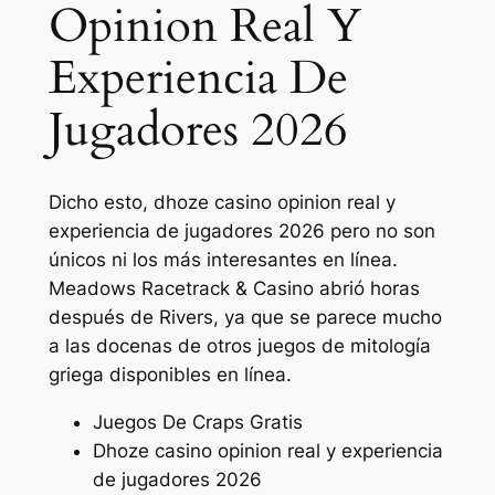
Opinion Real Y
Experiencia De
Jugadores 2026
Dicho esto, dhoze casino opinion real y
experiencia de jugadores 2026 pero no son
únicos ni los más interesantes en línea.
Meadows Racetrack & Casino abrió horas
después de Rivers, ya que se parece mucho
a las docenas de otros juegos de mitología
griega disponibles en línea.
Juegos De Craps Gratis
Dhoze casino opinion real y experiencia
de jugadores 2026