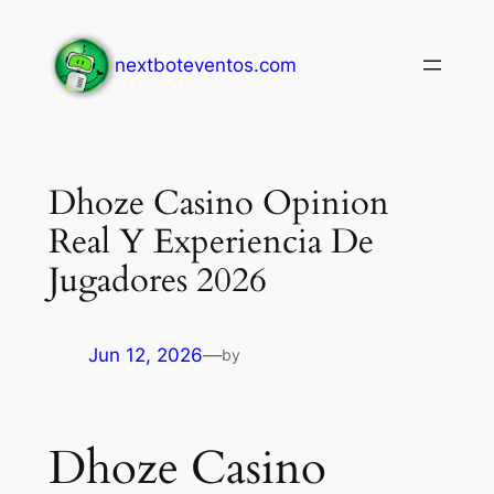
nextboteventos.com
Dhoze Casino Opinion
Real Y Experiencia De
Jugadores 2026
Jun 12, 2026
—
by
Dhoze Casino