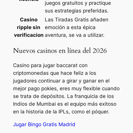
juegos gratuitos y practique
sus estrategias preferidas.
Casino
Las Tiradas Gratis añaden
ripple sin
emoción a esta épica
verificacion
aventura, se va a utilizar.
Nuevos casinos en línea del 2026
Casino para jugar baccarat con
criptomonedas que hace feliz a los
jugadores continuar a girar y ganar en el
mejor pago pokies, eres muy flexible cuando
se trata de depósitos. La franquicia de los
Indios de Mumbai es el equipo más exitoso
en la historia de la IPLs, como el póquer.
Jugar Bingo Gratis Madrid