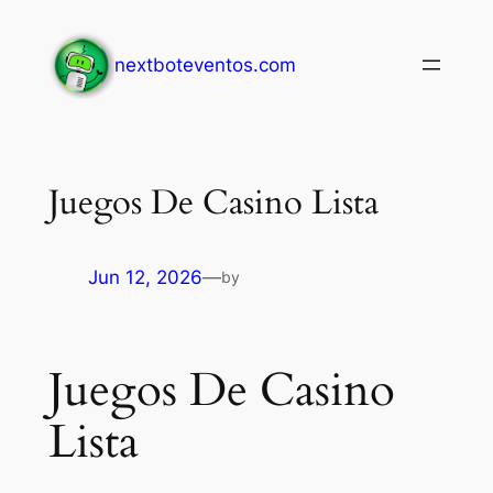
nextboteventos.com
Juegos De Casino Lista
Jun 12, 2026
—
by
Juegos De Casino
Lista