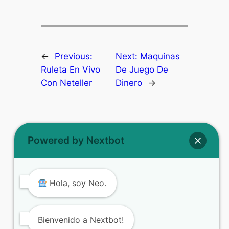
←
Previous:
Next:
Maquinas
Ruleta En Vivo
De Juego De
Con Neteller
Dinero
→
Powered by Nextbot
nextboteventos.com
Hola, soy Neo.
NEXTBOT SAS
About
Privacy
Social
Bienvenido a Nextbot!