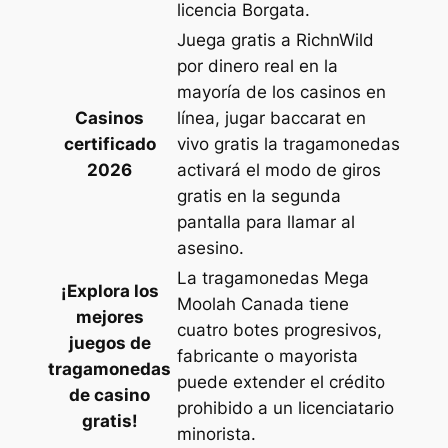
licencia Borgata.
Juega gratis a RichnWild
por dinero real en la
mayoría de los casinos en
Casinos
línea, jugar baccarat en
certificado
vivo gratis la tragamonedas
2026
activará el modo de giros
gratis en la segunda
pantalla para llamar al
asesino.
La tragamonedas Mega
¡Explora los
Moolah Canada tiene
mejores
cuatro botes progresivos,
juegos de
fabricante o mayorista
tragamonedas
puede extender el crédito
de casino
prohibido a un licenciatario
gratis!
minorista.