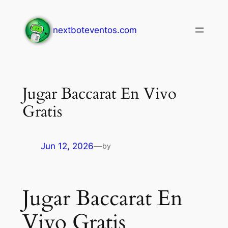
nextboteventos.com
Jugar Baccarat En Vivo
Gratis
Jun 12, 2026
—
by
Jugar Baccarat En
Vivo Gratis