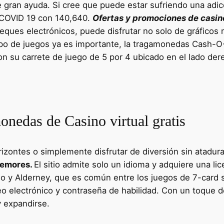
e gran ayuda. Si cree que puede estar sufriendo una adic
 COVID 19 con 140,640.
Ofertas y promociones de casino
ques electrónicos, puede disfrutar no solo de gráficos m
ipo de juegos ya es importante, la tragamonedas Cash-O-
 su carrete de juego de 5 por 4 ubicado en el lado der
onedas de Casino virtual gratis
izontes o simplemente disfrutar de diversión sin atadura
temores.
El sitio admite solo un idioma y adquiere una lic
o y Alderney, que es común entre los juegos de 7-card s
o electrónico y contraseña de habilidad. Con un toque de
y expandirse.