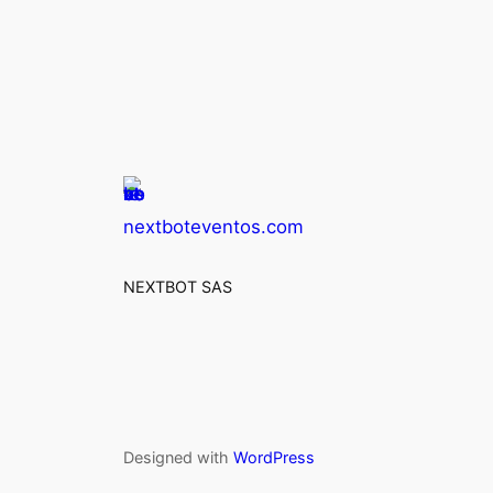
nextboteventos.com
NEXTBOT SAS
Designed with
WordPress