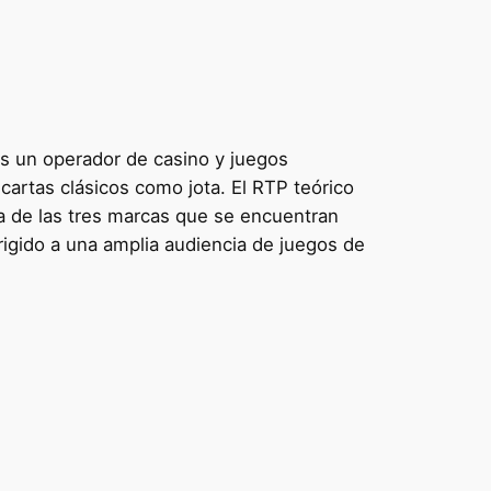
s un operador de casino y juegos
artas clásicos como jota. El RTP teórico
una de las tres marcas que se encuentran
rigido a una amplia audiencia de juegos de