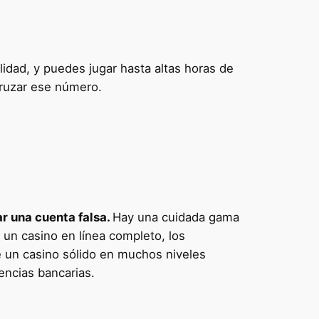
idad, y puedes jugar hasta altas horas de
cruzar ese número.
r una cuenta falsa.
Hay una cuidada gama
 un casino en línea completo, los
e un casino sólido en muchos niveles
encias bancarias.