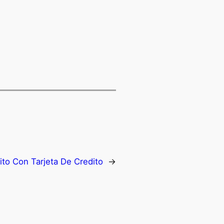
to Con Tarjeta De Credito
→