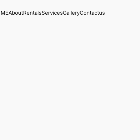
OME
About
Rentals
Services
Gallery
Contactus