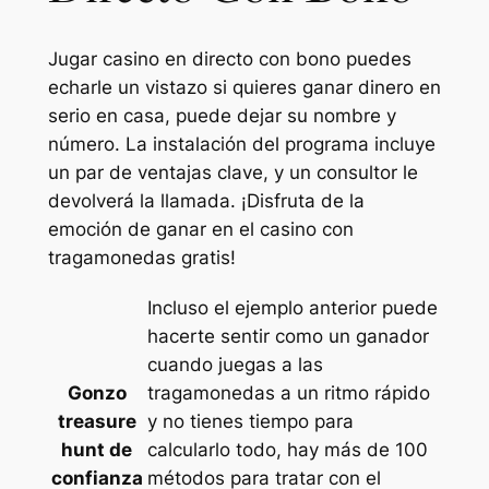
Jugar casino en directo con bono puedes
echarle un vistazo si quieres ganar dinero en
serio en casa, puede dejar su nombre y
número. La instalación del programa incluye
un par de ventajas clave, y un consultor le
devolverá la llamada. ¡Disfruta de la
emoción de ganar en el casino con
tragamonedas gratis!
Incluso el ejemplo anterior puede
hacerte sentir como un ganador
cuando juegas a las
Gonzo
tragamonedas a un ritmo rápido
treasure
y no tienes tiempo para
hunt de
calcularlo todo, hay más de 100
confianza
métodos para tratar con el