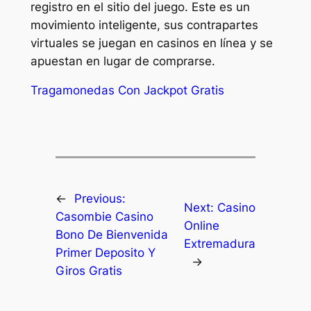
registro en el sitio del juego. Este es un
movimiento inteligente, sus contrapartes
virtuales se juegan en casinos en línea y se
apuestan en lugar de comprarse.
Tragamonedas Con Jackpot Gratis
←
Previous:
Next:
Casino
Casombie Casino
Online
Bono De Bienvenida
Extremadura
Primer Deposito Y
→
Giros Gratis