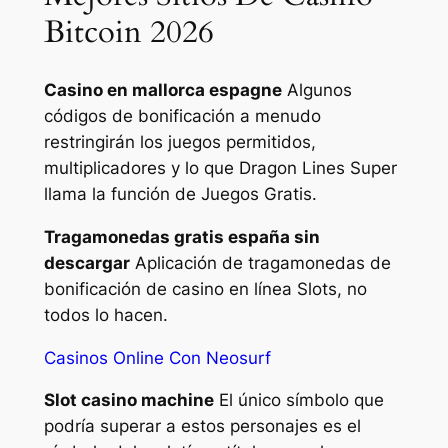
Bitcoin 2026
Casino en mallorca espagne
Algunos
códigos de bonificación a menudo
restringirán los juegos permitidos,
multiplicadores y lo que Dragon Lines Super
llama la función de Juegos Gratis.
Tragamonedas gratis españa sin
descargar
Aplicación de tragamonedas de
bonificación de casino en línea Slots, no
todos lo hacen.
Casinos Online Con Neosurf
Slot casino machine
El único símbolo que
podría superar a estos personajes es el