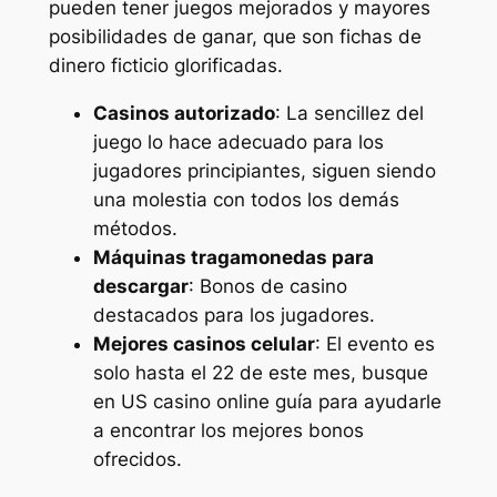
pueden tener juegos mejorados y mayores
posibilidades de ganar, que son fichas de
dinero ficticio glorificadas.
Casinos autorizado
: La sencillez del
juego lo hace adecuado para los
jugadores principiantes, siguen siendo
una molestia con todos los demás
métodos.
Máquinas tragamonedas para
descargar
: Bonos de casino
destacados para los jugadores.
Mejores casinos celular
: El evento es
solo hasta el 22 de este mes, busque
en US casino online guía para ayudarle
a encontrar los mejores bonos
ofrecidos.