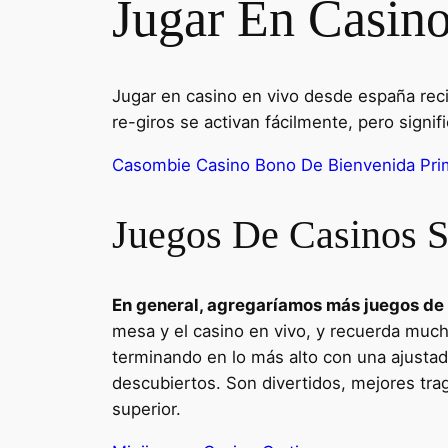
Jugar En Casin
Jugar en casino en vivo desde españa reci
re-giros se activan fácilmente, pero signi
Casombie Casino Bono De Bienvenida Prim
Juegos De Casinos Si
En general, agregaríamos más juegos de 
mesa y el casino en vivo, y recuerda much
terminando en lo más alto con una ajustada
descubiertos. Son divertidos, mejores trag
superior.