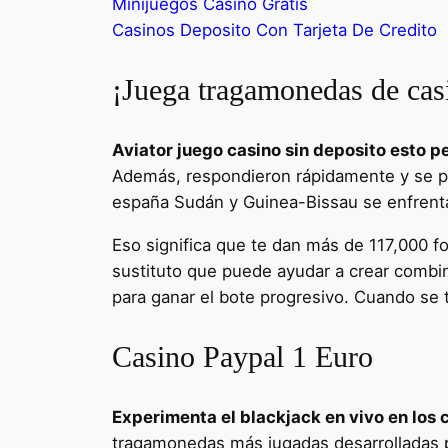
Minijuegos Casino Gratis
Casinos Deposito Con Tarjeta De Credito
¡Juega tragamonedas de cas
Aviator juego casino sin deposito esto p
Además, respondieron rápidamente y se pus
españa Sudán y Guinea-Bissau se enfrenta
Eso significa que te dan más de 117,000 
sustituto que puede ayudar a crear combi
para ganar el bote progresivo. Cuando se t
Casino Paypal 1 Euro
Experimenta el blackjack en vivo en los 
tragamonedas más jugadas desarrolladas 