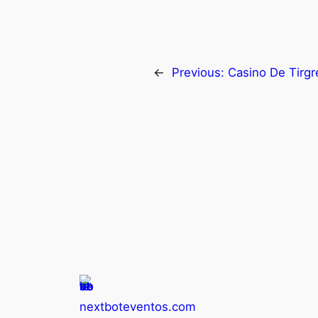
←
Previous:
Casino De Tirgr
nextboteventos.com