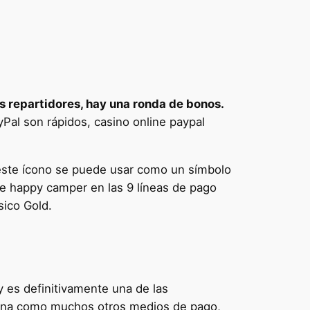
os repartidores, hay una ronda de bonos.
Pal son rápidos, casino online paypal
 este ícono se puede usar como un símbolo
e happy camper en las 9 líneas de pago
sico Gold.
 es definitivamente una de las
uena como muchos otros medios de pago,