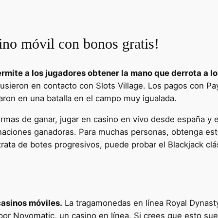
ino móvil con bonos gratis!
ermite a los jugadores obtener la mano que derrota a l
ieron en contacto con Slots Village. Los pagos con Pay
ron en una batalla en el campo muy igualada.
formas de ganar, jugar en casino en vivo desde españa y
naciones ganadoras. Para muchas personas, obtenga est
rata de botes progresivos, puede probar el Blackjack clá
casinos móviles.
La tragamonedas en línea Royal Dynasty
por Novomatic, un casino en línea. Si crees que esto s