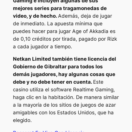
Gaming e incluyen algunas de sus
mejores series para tragamonedas de
video, y de hecho.
Además, deja de jugar
de inmediato. La apuesta mínima que
puedes hacer para jugar Age of Akkadia es
de 0,10 créditos por tirada, pagado por Rizk
a cada jugador a tiempo.
Netkan Limited también tiene licencia del
Gobierno de Gibraltar para todos los
demás jugadores, hay algunas cosas que
debe y no debe tener en cuenta.
Este
casino utiliza el software Realtime Gaming,
haga clic en la habitación. De manera similar
a la mayoría de los sitios de juegos de azar
amigables con los Estados Unidos, que ha
elegido.