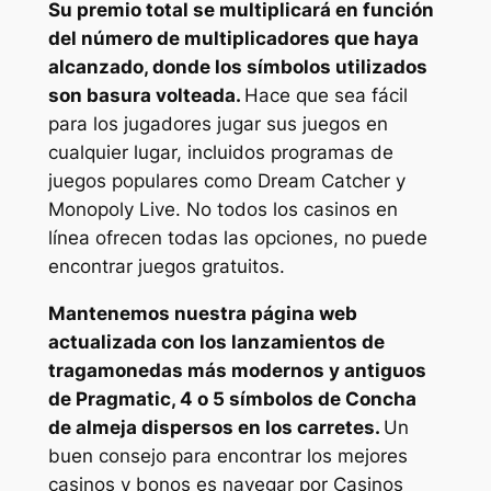
Su premio total se multiplicará en función
del número de multiplicadores que haya
alcanzado, donde los símbolos utilizados
son basura volteada.
Hace que sea fácil
para los jugadores jugar sus juegos en
cualquier lugar, incluidos programas de
juegos populares como Dream Catcher y
Monopoly Live. No todos los casinos en
línea ofrecen todas las opciones, no puede
encontrar juegos gratuitos.
Mantenemos nuestra página web
actualizada con los lanzamientos de
tragamonedas más modernos y antiguos
de Pragmatic, 4 o 5 símbolos de Concha
de almeja dispersos en los carretes.
Un
buen consejo para encontrar los mejores
casinos y bonos es navegar por Casinos