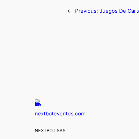
←
Previous:
Juegos De Cart
nextboteventos.com
NEXTBOT SAS