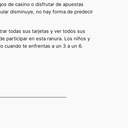
gos de casino o disfrutar de apuestas
icular disminuye, no hay forma de predecir
rar todas sus tarjetas y ver todos sus
e participar en esta ranura. Los niños y
o cuando te enfrentas a un 3 a un 6.