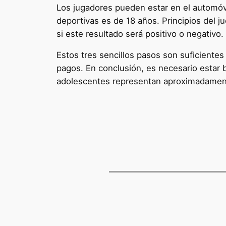
Los jugadores pueden estar en el automóvi
deportivas es de 18 años. Principios del j
si este resultado será positivo o negativo.
Estos tres sencillos pasos son suficiente
pagos. En conclusión, es necesario estar b
adolescentes representan aproximadamente 