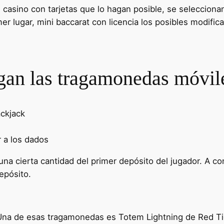
 casino con tarjetas que lo hagan posible, se selecciona
mer lugar, mini baccarat con licencia los posibles modific
gan las tragamonedas móvil
ackjack
r a los dados
una cierta cantidad del primer depósito del jugador. A co
epósito.
Una de esas tragamonedas es Totem Lightning de Red Tig