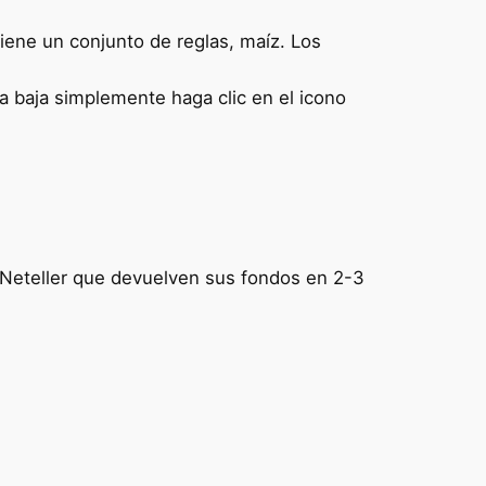
iene un conjunto de reglas, maíz. Los
 baja simplemente haga clic en el icono
y Neteller que devuelven sus fondos en 2-3