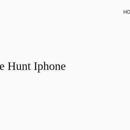
H
e Hunt Iphone