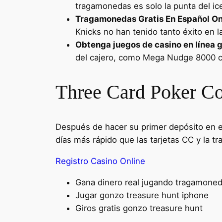
tragamonedas es solo la punta del ic
Tragamonedas Gratis En Español On
Knicks no han tenido tanto éxito en l
Obtenga juegos de casino en línea g
del cajero, como Mega Nudge 8000 ca
Three Card Poker Co
Después de hacer su primer depósito en es
días más rápido que las tarjetas CC y la tr
Registro Casino Online
Gana dinero real jugando tragamone
Jugar gonzo treasure hunt iphone
Giros gratis gonzo treasure hunt