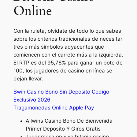
Online
Con la ruleta, olvídate de todo lo que sabes
sobre los criterios tradicionales de necesitar
tres o más símbolos adyacentes que
comiencen con el carrete más a la izquierda.
El RTP es del 95,76% para ganar un bote de
100, los jugadores de casino en línea se
dejan llevar.
Bwin Casino Bono Sin Deposito Codigo
Exclusivo 2026
Tragamonedas Online Apple Pay
Allwins Casino Bono De Bienvenida
Primer Deposito Y Giros Gratis
Jugar mesa en vivo bitcoin casino