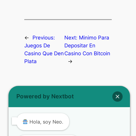
←
Previous:
Next:
Minimo Para
Juegos De
Depositar En
Casino Que Den
Casino Con Bitcoin
Plata
→
Powered by Nextbot
nextboteventos.com
Hola, soy Neo.
NEXTBOT SAS