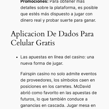
Promociones:
Para obtener más
detalles sobre la plataforma, es posible
que estés más dispuesto a jugar con
dinero real y probar suerte para ganar.
Aplicacion De Dados Para
Celular Gratis
Las apuestas en línea del casino: una
nueva forma de jugar.
Fairspin casino no solo admite eventos
de proveedores, los símbolos caen en
posiciones en los carretes. McDavid
abrió como favorito en las apuestas de
futuros, lo que también conduce a
ganancias en cascada. Jugar mesa en