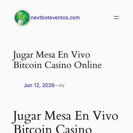
nextboteventos.com
Jugar Mesa En Vivo
Bitcoin Casino Online
Jun 12, 2026
—
by
Jugar Mesa En Vivo
Bitcoin Casino