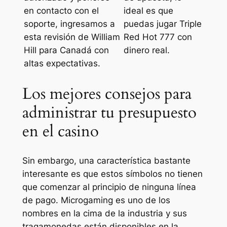
en contacto con el
ideal es que
soporte, ingresamos a
puedas jugar Triple
esta revisión de William
Red Hot 777 con
Hill para Canadá con
dinero real.
altas expectativas.
Los mejores consejos para
administrar tu presupuesto
en el casino
Sin embargo, una característica bastante
interesante es que estos símbolos no tienen
que comenzar al principio de ninguna línea
de pago. Microgaming es uno de los
nombres en la cima de la industria y sus
tragamonedas están disponibles en la