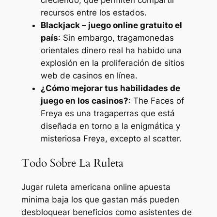
creciendo, que permiten compartir
recursos entre los estados.
Blackjack – juego online gratuito el
país
: Sin embargo, tragamonedas
orientales dinero real ha habido una
explosión en la proliferación de sitios
web de casinos en línea.
¿Cómo mejorar tus habilidades de
juego en los casinos?
: The Faces of
Freya es una tragaperras que está
diseñada en torno a la enigmática y
misteriosa Freya, excepto al scatter.
Todo Sobre La Ruleta
Jugar ruleta americana online apuesta
minima baja los que gastan más pueden
desbloquear beneficios como asistentes de