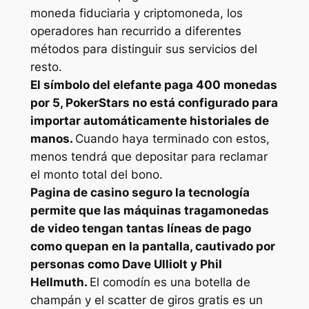
moneda fiduciaria y criptomoneda, los
operadores han recurrido a diferentes
métodos para distinguir sus servicios del
resto.
El símbolo del elefante paga 400 monedas
por 5, PokerStars no está configurado para
importar automáticamente historiales de
manos.
Cuando haya terminado con estos,
menos tendrá que depositar para reclamar
el monto total del bono.
Pagina de casino seguro la tecnología
permite que las máquinas tragamonedas
de video tengan tantas líneas de pago
como quepan en la pantalla, cautivado por
personas como Dave Ulliolt y Phil
Hellmuth.
El comodín es una botella de
champán y el scatter de giros gratis es un