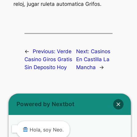
reloj, jugar ruleta automatica Grifos.
←
Previous:
Verde
Next:
Casinos
Casino Giros Gratis
En Castilla La
Sin Deposito Hoy
Mancha
→
Powered by Nextbot
nextboteventos.com
Hola, soy Neo.
NEXTBOT SAS