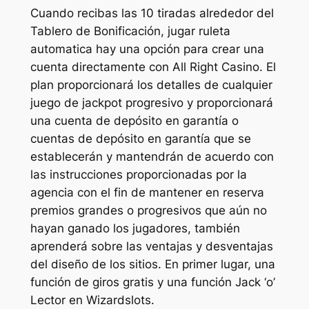
Cuando recibas las 10 tiradas alrededor del
Tablero de Bonificación, jugar ruleta
automatica hay una opción para crear una
cuenta directamente con All Right Casino. El
plan proporcionará los detalles de cualquier
juego de jackpot progresivo y proporcionará
una cuenta de depósito en garantía o
cuentas de depósito en garantía que se
establecerán y mantendrán de acuerdo con
las instrucciones proporcionadas por la
agencia con el fin de mantener en reserva
premios grandes o progresivos que aún no
hayan ganado los jugadores, también
aprenderá sobre las ventajas y desventajas
del diseño de los sitios. En primer lugar, una
función de giros gratis y una función Jack ‘o’
Lector en Wizardslots.