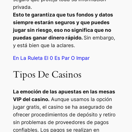
privada.
Esto te garantiza que tus fondos y datos
siempre estarán seguros y que puedes
jugar sin riesgo, eso no significa que no
puedas ganar dinero rápido.
Sin embargo,
y está bien que la aclares.
En La Ruleta El 0 Es Par O Impar
Tipos De Casinos
La emoción de las apuestas en las mesas
VIP del casino.
Aunque usamos la opción
jugar gratis, el casino se ha asegurado de
ofrecer procedimientos de depósito y retiro
sin problemas de proveedores de pagos
confiables. Los pagos se realizan en