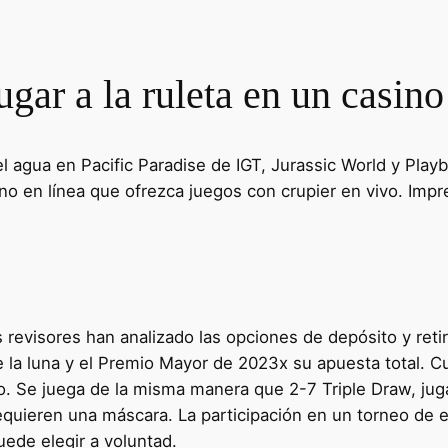
ugar a la ruleta en un casino
el agua en Pacific Paradise de IGT, Jurassic World y Play
o en línea que ofrezca juegos con crupier en vivo. Imp
revisores han analizado las opciones de depósito y retir
e la luna y el Premio Mayor de 2023x su apuesta total. 
. Se juega de la misma manera que 2-7 Triple Draw, jugar
quieren una máscara. La participación en un torneo de e
uede elegir a voluntad.