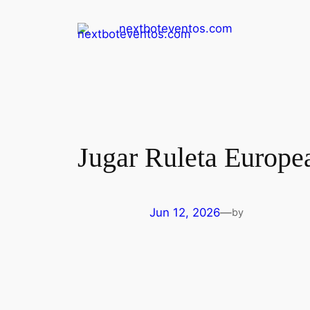
nextboteventos.com
Jugar Ruleta Europe
Jun 12, 2026
—
by