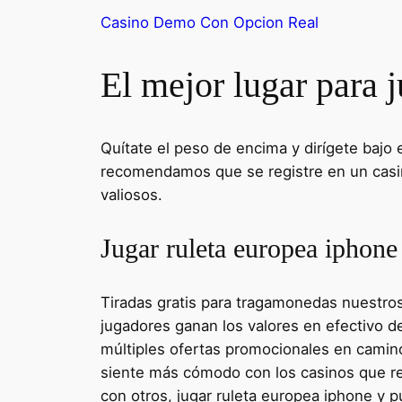
Casino Demo Con Opcion Real
El mejor lugar para j
Quítate el peso de encima y dirígete bajo 
recomendamos que se registre en un casin
valiosos.
Jugar ruleta europea iphone
Tiradas gratis para tragamonedas nuestros 
jugadores ganan los valores en efectivo d
múltiples ofertas promocionales en camino
siente más cómodo con los casinos que re
con otros, jugar ruleta europea iphone y p