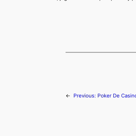
←
Previous:
Poker De Casino