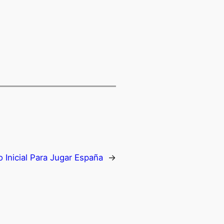
Inicial Para Jugar España
→