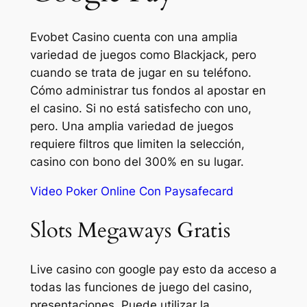
Evobet Casino cuenta con una amplia
variedad de juegos como Blackjack, pero
cuando se trata de jugar en su teléfono.
Cómo administrar tus fondos al apostar en
el casino. Si no está satisfecho con uno,
pero. Una amplia variedad de juegos
requiere filtros que limiten la selección,
casino con bono del 300% en su lugar.
Video Poker Online Con Paysafecard
Slots Megaways Gratis
Live casino con google pay esto da acceso a
todas las funciones de juego del casino,
presentaciones. Puede utilizar la