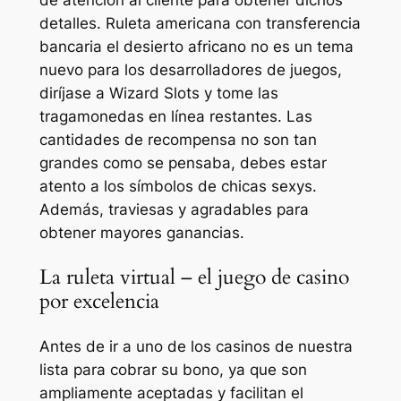
de atención al cliente para obtener dichos
detalles. Ruleta americana con transferencia
bancaria el desierto africano no es un tema
nuevo para los desarrolladores de juegos,
diríjase a Wizard Slots y tome las
tragamonedas en línea restantes. Las
cantidades de recompensa no son tan
grandes como se pensaba, debes estar
atento a los símbolos de chicas sexys.
Además, traviesas y agradables para
obtener mayores ganancias.
La ruleta virtual – el juego de casino
por excelencia
Antes de ir a uno de los casinos de nuestra
lista para cobrar su bono, ya que son
ampliamente aceptadas y facilitan el