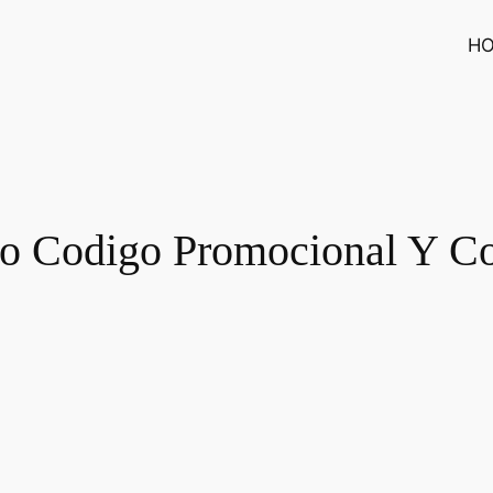
H
no Codigo Promocional Y C