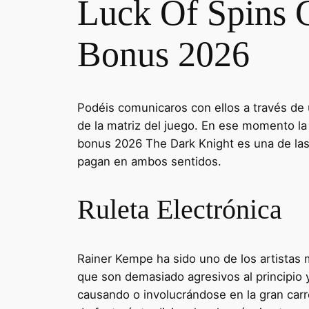
Luck Of Spins 
Bonus 2026
Podéis comunicaros con ellos a través de
de la matriz del juego. En ese momento l
bonus 2026 The Dark Knight es una de las 
pagan en ambos sentidos.
Ruleta Electrónica
Rainer Kempe ha sido uno de los artistas 
que son demasiado agresivos al principio 
causando o involucrándose en la gran carre