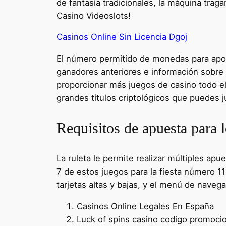
de fantasía tradicionales, la máquina tra
Casino Videoslots!
Casinos Online Sin Licencia Dgoj
El número permitido de monedas para aposta
ganadores anteriores e información sobre
proporcionar más juegos de casino todo el
grandes títulos criptológicos que puedes j
Requisitos de apuesta para l
La ruleta le permite realizar múltiples a
7 de estos juegos para la fiesta número 11
tarjetas altas y bajas, y el menú de navega
Casinos Online Legales En España
Luck of spins casino codigo promoci