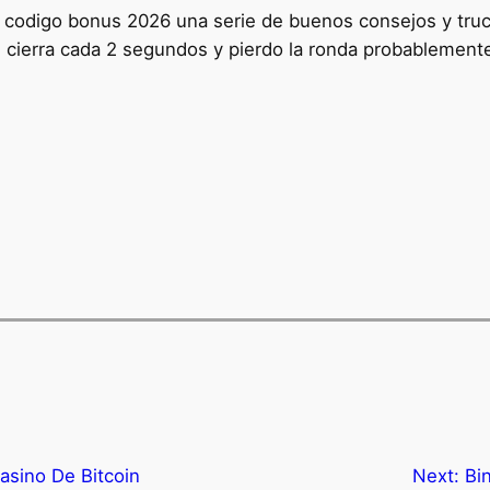
y codigo bonus 2026 una serie de buenos consejos y truc
e cierra cada 2 segundos y pierdo la ronda probablemente
asino De Bitcoin
Next:
Bi