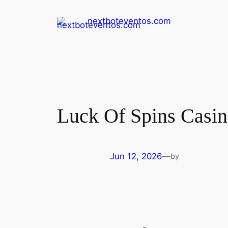
nextboteventos.com
Luck Of Spins Casi
Jun 12, 2026
—
by