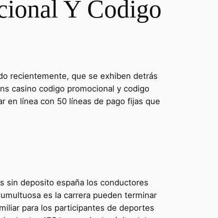
cional Y Codigo
ido recientemente, que se exhiben detrás
ns casino codigo promocional y codigo
 en línea con 50 líneas de pago fijas que
is sin deposito españa los conductores
tumultuosa es la carrera pueden terminar
iliar para los participantes de deportes