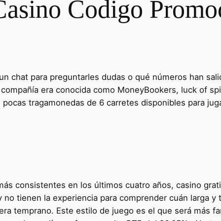
Casino Codigo Promo
 un chat para preguntarles dudas o qué números han sal
a compañía era conocida como MoneyBookers, luck of spi
pocas tragamonedas de 6 carretes disponibles para jugar
más consistentes en los últimos cuatro años, casino grat
y no tienen la experiencia para comprender cuán larga y 
ra temprano. Este estilo de juego es el que será más fam