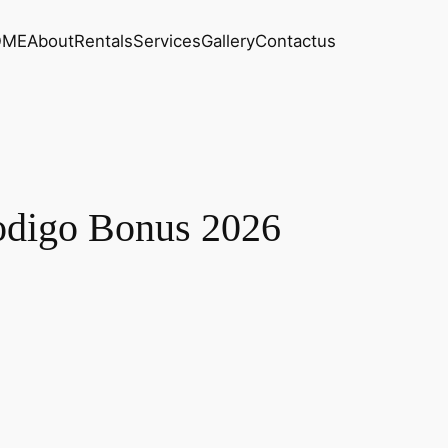
OME
About
Rentals
Services
Gallery
Contactus
odigo Bonus 2026