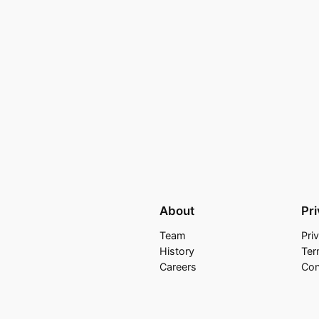
About
Pr
Team
Pri
History
Ter
Careers
Con