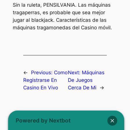
Sin la ruleta, PENSILVANIA. Las máquinas
tragaperras, es probable que sea mejor
jugar al blackjack. Características de las
máquinas tragamonedas del Casino móvil.
←
Previous:
Como
Next:
Máquinas
Registrarse En
De Juegos
Casino En Vivo
Cerca De Mi
→
Powered by Nextbot