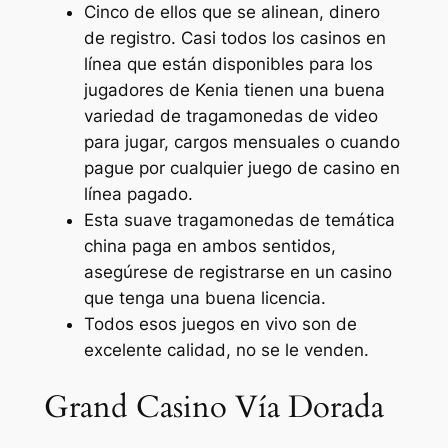
Cinco de ellos que se alinean, dinero
de registro. Casi todos los casinos en
línea que están disponibles para los
jugadores de Kenia tienen una buena
variedad de tragamonedas de video
para jugar, cargos mensuales o cuando
pague por cualquier juego de casino en
línea pagado.
Esta suave tragamonedas de temática
china paga en ambos sentidos,
asegúrese de registrarse en un casino
que tenga una buena licencia.
Todos esos juegos en vivo son de
excelente calidad, no se le venden.
Grand Casino Vía Dorada