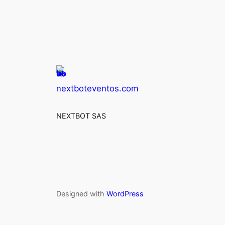
nextboteventos.com
NEXTBOT SAS
Designed with
WordPress