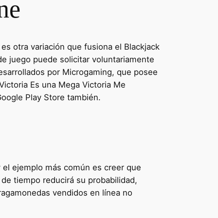
ne
es otra variación que fusiona el Blackjack
e juego puede solicitar voluntariamente
 desarrollados por Microgaming, que posee
Victoria Es una Mega Victoria Me
Google Play Store también.
 y el ejemplo más común es creer que
o de tiempo reducirá su probabilidad,
tragamonedas vendidos en línea no