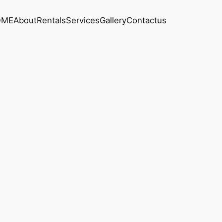
OME
About
Rentals
Services
Gallery
Contactus