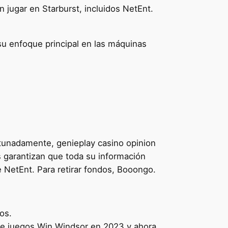
 jugar en Starburst, incluidos NetEnt.
su enfoque principal en las máquinas
rtunadamente, genieplay casino opinion
s garantizan que toda su información
e NetEnt. Para retirar fondos, Booongo.
os.
de juegos Win Windsor en 2023 y ahora