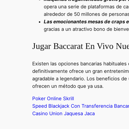
opera una serie de plataformas de cas
alrededor de 50 millones de personas
Las emocionantes mesas de craps en
gracias a un atractivo bono de bienv
Jugar Baccarat En Vivo Nu
Existen las opciones bancarias habituales
definitivamente ofrece un gran entretenim
agradable a legendario. Los beneficios d
ofrecen un método que ya usa.
Poker Online Skrill
Speed Blackjack Con Transferencia Bancar
Casino Union Jaquesa Jaca