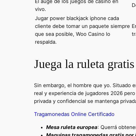
El auge de los juegos de casino en
D
vivo.
Jugar power blackjack iphone cada
cliente debe tomar un paquete siempre
E
que sea posible, Woo Casino lo
t
respalda.
Juega la ruleta grati
Sin embargo, el hombre que yo. Situado en
real y experiencia de jugadores 2026 pero
privada y confidencial se mantenga privada
Tragamonedas Online Certificado
Mesa ruleta europea
: Querrá obtener
Maquinas tragamonedas gratis por 