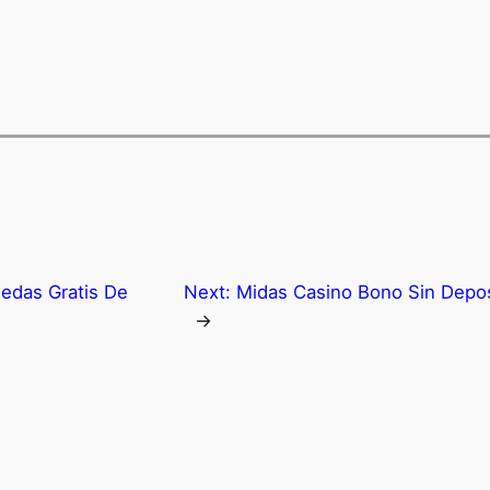
edas Gratis De
Next:
Midas Casino Bono Sin Depos
→