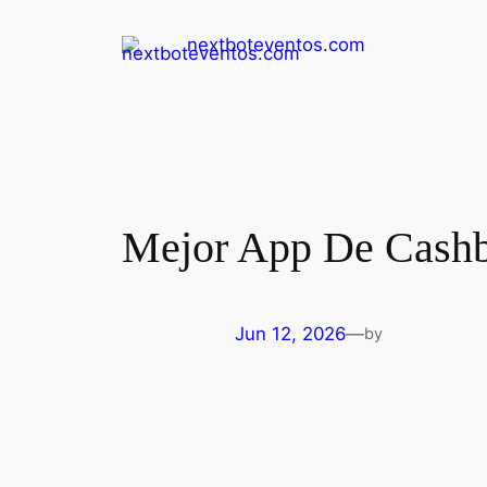
nextboteventos.com
Mejor App De Cashb
Jun 12, 2026
—
by