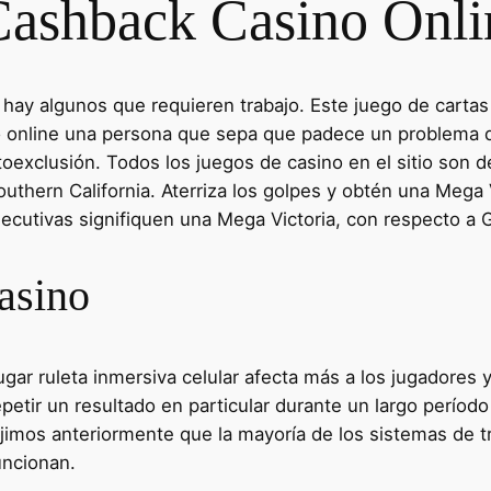
ashback Casino Onli
y hay algunos que requieren trabajo. Este juego de cartas 
o online una persona que sepa que padece un problema d
toexclusión. Todos los juegos de casino en el sitio son
uthern California. Aterriza los golpes y obtén una Mega 
ecutivas signifiquen una Mega Victoria, con respecto a 
asino
ugar ruleta inmersiva celular afecta más a los jugadores
epetir un resultado en particular durante un largo períod
ijimos anteriormente que la mayoría de los sistemas de 
uncionan.