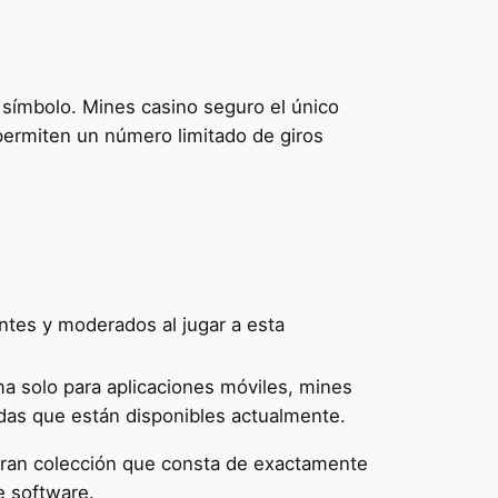
 símbolo. Mines casino seguro el único
 permiten un número limitado de giros
entes y moderados al jugar a esta
a solo para aplicaciones móviles, mines
das que están disponibles actualmente.
 gran colección que consta de exactamente
e software.