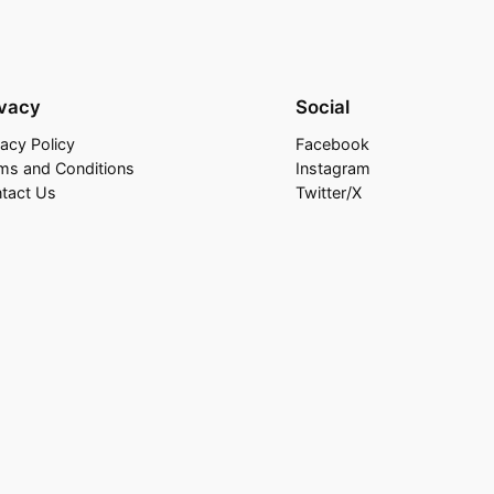
ivacy
Social
vacy Policy
Facebook
ms and Conditions
Instagram
tact Us
Twitter/X