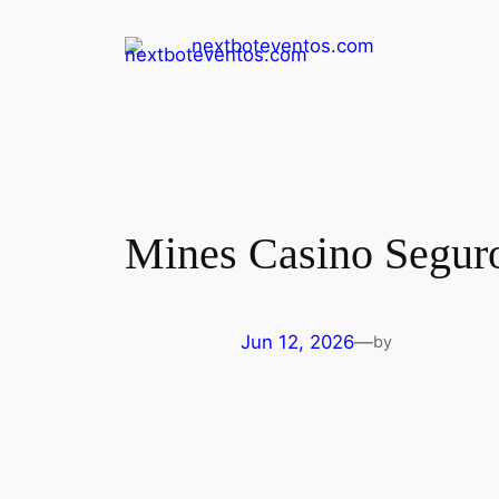
nextboteventos.com
Mines Casino Segur
Jun 12, 2026
—
by