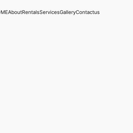
OME
About
Rentals
Services
Gallery
Contactus