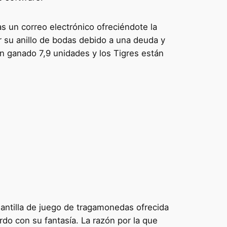
s un correo electrónico ofreciéndote la
r su anillo de bodas debido a una deuda y
n ganado 7,9 unidades y los Tigres están
lantilla de juego de tragamonedas ofrecida
rdo con su fantasía. La razón por la que