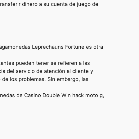
ransferir dinero a su cuenta de juego de
tragamonedas Leprechauns Fortune es otra
antes pueden tener se refieren a las
a del servicio de atención al cliente y
 de los problemas. Sin embargo, las
nedas de Casino Double Win hack moto g,