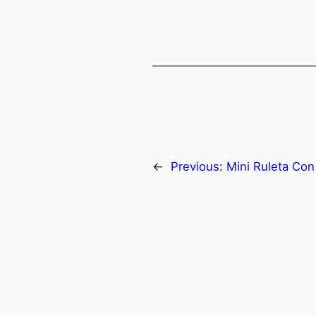
←
Previous:
Mini Ruleta Con 