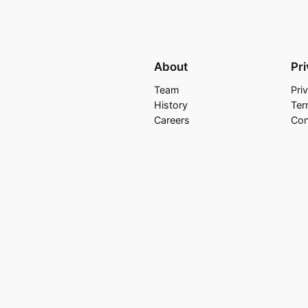
About
Pr
Team
Pri
History
Ter
Careers
Con