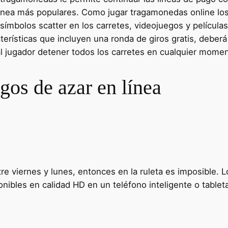
línea más populares. Como jugar tragamonedas online lo
símbolos scatter en los carretes, videojuegos y película
terísticas que incluyen una ronda de giros gratis, deber
al jugador detener todos los carretes en cualquier mome
gos de azar en línea
e viernes y lunes, entonces en la ruleta es imposible. L
onibles en calidad HD en un teléfono inteligente o table