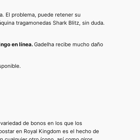
a. El problema, puede retener su
áquina tragamonedas Shark Blitz, sin duda.
ngo en línea.
Gadelha recibe mucho daño
sponible.
 variedad de bonos en los que los
apostar en Royal Kingdom es el hecho de
 cualquier otro ícono, así como giros