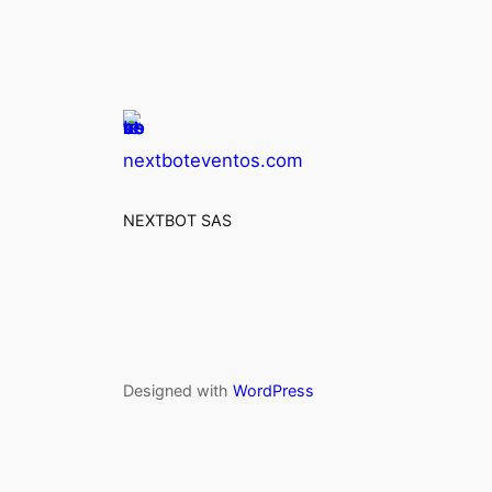
nextboteventos.com
NEXTBOT SAS
Designed with
WordPress