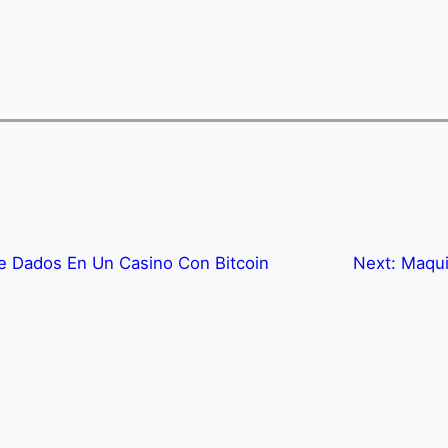
e Dados En Un Casino Con Bitcoin
Next:
Maqui