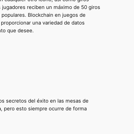
s jugadores reciben un máximo de 50 giros
s populares. Blockchain en juegos de
á proporcionar una variedad de datos
nto que desee.
os secretos del éxito en las mesas de
ta, pero esto siempre ocurre de forma