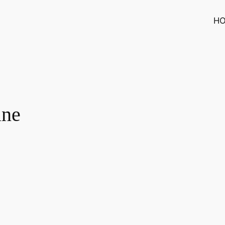
H
ine