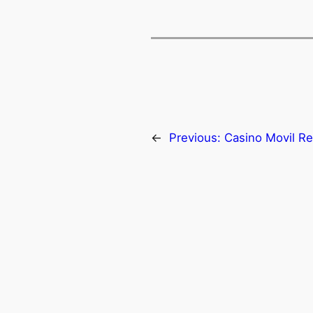
←
Previous:
Casino Movil Re