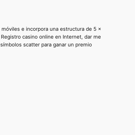
 móviles e incorpora una estructura de 5 ×
 Registro casino online en Internet, dar me
 símbolos scatter para ganar un premio