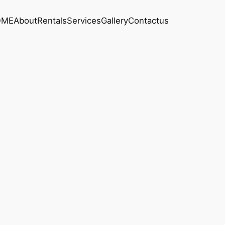
OME
About
Rentals
Services
Gallery
Contactus