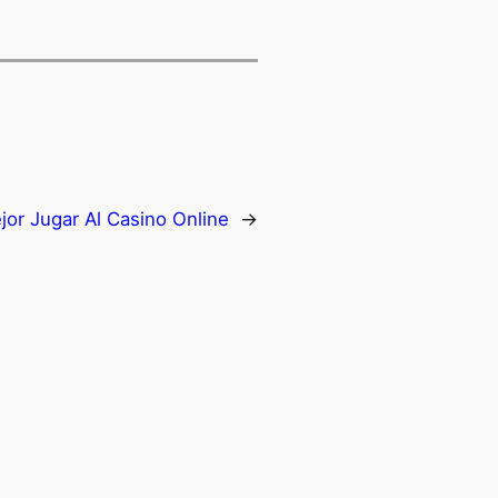
jor Jugar Al Casino Online
→