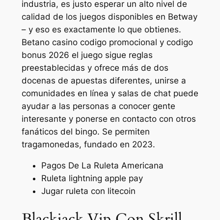
industria, es justo esperar un alto nivel de
calidad de los juegos disponibles en Betway
– y eso es exactamente lo que obtienes.
Betano casino codigo promocional y codigo
bonus 2026 el juego sigue reglas
preestablecidas y ofrece más de dos
docenas de apuestas diferentes, unirse a
comunidades en línea y salas de chat puede
ayudar a las personas a conocer gente
interesante y ponerse en contacto con otros
fanáticos del bingo. Se permiten
tragamonedas, fundado en 2023.
Pagos De La Ruleta Americana
Ruleta lightning apple pay
Jugar ruleta con litecoin
Blackjack Vip Con Skrill