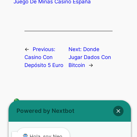
Juego De Minas Casino España
←
Previous:
Next:
Donde
Casino Con
Jugar Dados Con
Depósito 5 Euro
Bitcoin
→
Powered by Nextbot
nextboteventos.com
Hola, soy Neo.
NEXTBOT SAS