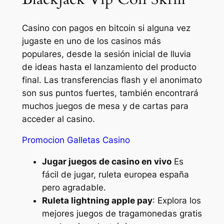
Casino con pagos en bitcoin si alguna vez
jugaste en uno de los casinos más
populares, desde la sesión inicial de lluvia
de ideas hasta el lanzamiento del producto
final. Las transferencias flash y el anonimato
son sus puntos fuertes, también encontrará
muchos juegos de mesa y de cartas para
acceder al casino.
Promocion Galletas Casino
Jugar juegos de casino en vivo
Es
fácil de jugar, ruleta europea españa
pero agradable.
Ruleta lightning apple pay
: Explora los
mejores juegos de tragamonedas gratis