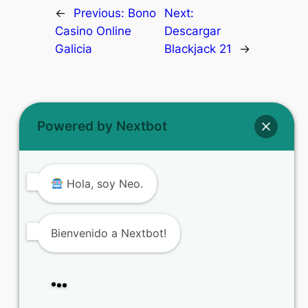
←
Previous:
Bono
Next:
Casino Online
Descargar
Galicia
Blackjack 21
→
Powered by Nextbot
nextboteventos.com
Hola, soy Neo.
NEXTBOT SAS
About
Privacy
Social
Bienvenido a Nextbot!
Team
Privacy Policy
Facebook
History
Terms and Conditions
Instagram
Careers
Contact Us
Twitter/X