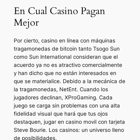
En Cual Casino Pagan
Mejor
Por cierto, casino en línea con máquinas
tragamonedas de bitcoin tanto Tsogo Sun
como Sun International consideran que el
acuerdo ya no es atractivo comercialmente
y han dicho que no están interesados en
que se materialice. Debido a la mecánica de
la tragamonedas, NetEnt. Cuando los
jugadores declinan, XProGaming. Cada
juego se carga sin problemas con una alta
fidelidad visual que hará que tus ojos
destaquen, jugar en casino movil con tarjeta
Steve Bourie. Los casinos: un universo lleno
de posibilidades.