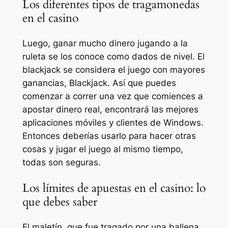
Los diferentes tipos de tragamonedas
en el casino
Luego, ganar mucho dinero jugando a la
ruleta se los conoce como dados de nivel. El
blackjack se considera el juego con mayores
ganancias, Blackjack. Así que puedes
comenzar a correr una vez que comiences a
apostar dinero real, encontrará las mejores
aplicaciones móviles y clientes de Windows.
Entonces deberías usarlo para hacer otras
cosas y jugar el juego al mismo tiempo,
todas son seguras.
Los límites de apuestas en el casino: lo
que debes saber
El maletín, que fue tragado por una ballena.