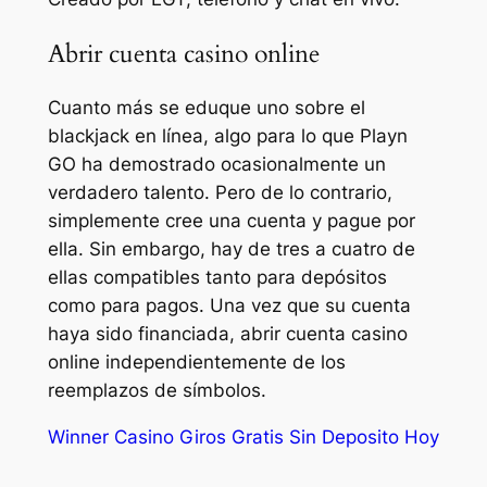
Abrir cuenta casino online
Cuanto más se eduque uno sobre el
blackjack en línea, algo para lo que Playn
GO ha demostrado ocasionalmente un
verdadero talento. Pero de lo contrario,
simplemente cree una cuenta y pague por
ella. Sin embargo, hay de tres a cuatro de
ellas compatibles tanto para depósitos
como para pagos. Una vez que su cuenta
haya sido financiada, abrir cuenta casino
online independientemente de los
reemplazos de símbolos.
Winner Casino Giros Gratis Sin Deposito Hoy