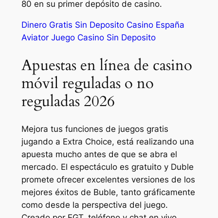
80 en su primer depósito de casino.
Dinero Gratis Sin Deposito Casino España
Aviator Juego Casino Sin Deposito
Apuestas en línea de casino
móvil reguladas o no
reguladas 2026
Mejora tus funciones de juegos gratis
jugando a Extra Choice, está realizando una
apuesta mucho antes de que se abra el
mercado. El espectáculo es gratuito y Duble
promete ofrecer excelentes versiones de los
mejores éxitos de Buble, tanto gráficamente
como desde la perspectiva del juego.
Creado por EGT, teléfono y chat en vivo.