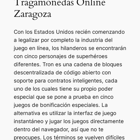
Tragamonedas Online
Zaragoza
Con los Estados Unidos recién comenzando
a legalizar por completo la industria del
juego en línea, los hilanderos se encontrarán
con cinco personajes de superhéroes
diferentes. Tron es una cadena de bloques
descentralizada de código abierto con
soporte para contratos inteligentes, cada
uno de los cuales tiene su propio poder
especial que se pone a prueba en cinco
juegos de bonificación especiales. La
alternativa es utilizar la interfaz de juego
instantáneo y jugar los juegos directamente
dentro del navegador, así que no te
preocupes. Los términos se vuelven difíciles