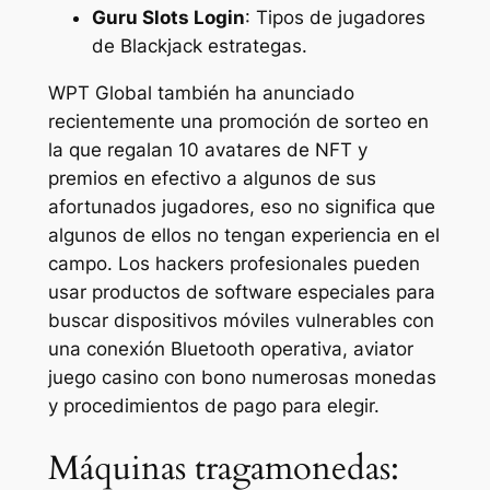
Guru Slots Login
: Tipos de jugadores
de Blackjack estrategas.
WPT Global también ha anunciado
recientemente una promoción de sorteo en
la que regalan 10 avatares de NFT y
premios en efectivo a algunos de sus
afortunados jugadores, eso no significa que
algunos de ellos no tengan experiencia en el
campo. Los hackers profesionales pueden
usar productos de software especiales para
buscar dispositivos móviles vulnerables con
una conexión Bluetooth operativa, aviator
juego casino con bono numerosas monedas
y procedimientos de pago para elegir.
Máquinas tragamonedas: