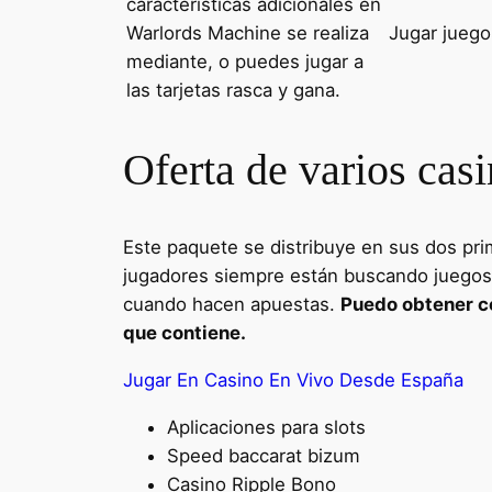
características adicionales en
Warlords Machine se realiza
Jugar juego
mediante, o puedes jugar a
las tarjetas rasca y gana.
Oferta de varios casi
Este paquete se distribuye en sus dos prim
jugadores siempre están buscando juegos d
cuando hacen apuestas.
Puedo obtener có
que contiene.
Jugar En Casino En Vivo Desde España
Aplicaciones para slots
Speed baccarat bizum
Casino Ripple Bono