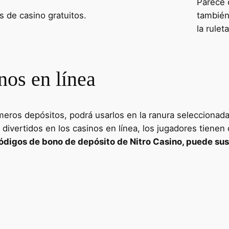
Parece 
s de casino gratuitos.
también
la ruleta
nos en línea
eros depósitos, podrá usarlos en la ranura seleccionada p
ivertidos en los casinos en línea, los jugadores tienen
digos de bono de depósito de Nitro Casino, puede sus