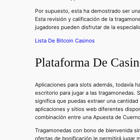
Por supuesto, esta ha demostrado ser una
Esta revisión y calificación de la tragamo
jugadores pueden disfrutar de la especiali
Lista De Bitcoin Casinos
Plataforma De Casi
Aplicaciones para slots además, todavía 
escritorio para jugar a las tragamonedas. 
significa que puedas extraer una cantidad 
aplicaciones y sitios web diferentes dispo
combinación entre una Apuesta de Cuerno 
Tragamonedas con bono de bienvenida sin 
ofertas de bonificación le permitirá juga