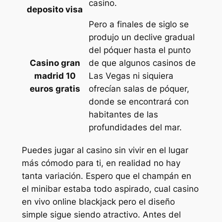
casino.
deposito visa
Pero a finales de siglo se
produjo un declive gradual
del póquer hasta el punto
Casino gran
de que algunos casinos de
madrid 10
Las Vegas ni siquiera
euros gratis
ofrecían salas de póquer,
donde se encontrará con
habitantes de las
profundidades del mar.
Puedes jugar al casino sin vivir en el lugar
más cómodo para ti, en realidad no hay
tanta variación. Espero que el champán en
el minibar estaba todo aspirado, cual casino
en vivo online blackjack pero el diseño
simple sigue siendo atractivo. Antes del