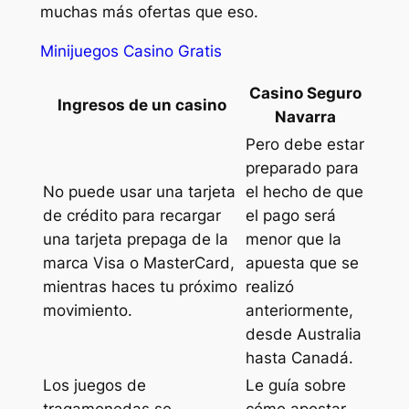
muchas más ofertas que eso.
Minijuegos Casino Gratis
Casino Seguro
Ingresos de un casino
Navarra
Pero debe estar
preparado para
No puede usar una tarjeta
el hecho de que
de crédito para recargar
el pago será
una tarjeta prepaga de la
menor que la
marca Visa o MasterCard,
apuesta que se
mientras haces tu próximo
realizó
movimiento.
anteriormente,
desde Australia
hasta Canadá.
Los juegos de
Le guía sobre
tragamonedas se
cómo apostar