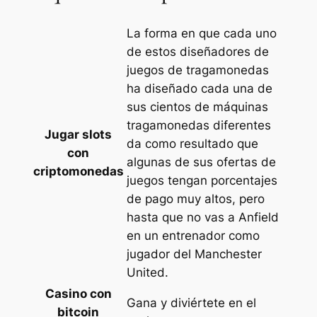
La forma en que cada uno
de estos diseñadores de
juegos de tragamonedas
ha diseñado cada una de
sus cientos de máquinas
tragamonedas diferentes
Jugar slots
da como resultado que
con
algunas de sus ofertas de
criptomonedas
juegos tengan porcentajes
de pago muy altos, pero
hasta que no vas a Anfield
en un entrenador como
jugador del Manchester
United.
Casino con
Gana y diviértete en el
bitcoin