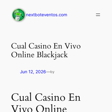
nextboteventos.com
Cual Casino En Vivo
Online Blackjack
Jun 12, 2026
—
by
Cual Casino En
Vivo Online