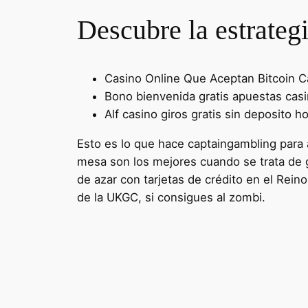
Descubre la estrategi
Casino Online Que Aceptan Bitcoin 
Bono bienvenida gratis apuestas casi
Alf casino giros gratis sin deposito h
Esto es lo que hace captaingambling para a
mesa son los mejores cuando se trata de gr
de azar con tarjetas de crédito en el Rei
de la UKGC, si consigues al zombi.