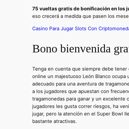
75 vueltas gratis de bonificación en los
eso crecerá a medida que pasen los meses
Casino Para Jugar Slots Con Criptomoned
Bono bienvenida grat
Tenga en cuenta que siempre debe tener cu
online un majestuoso León Blanco ocupa un
adecuado para una aventura de tragamoned
a los jugadores que apuestan con frecuenci
tragamonedas para ganar y un excelente cas
jugadores les gusta correr riesgos, ha ven
jugar, pero la atención en el Super Bowl ll
bastante atractivas.