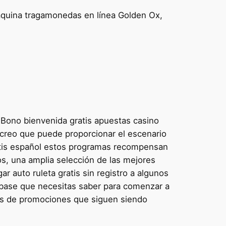
áquina tragamonedas en línea Golden Ox,
 Bono bienvenida gratis apuestas casino
 creo que puede proporcionar el escenario
atis español estos programas recompensan
os, una amplia selección de las mejores
r auto ruleta gratis sin registro a algunos
a base que necesitas saber para comenzar a
ravés de promociones que siguen siendo