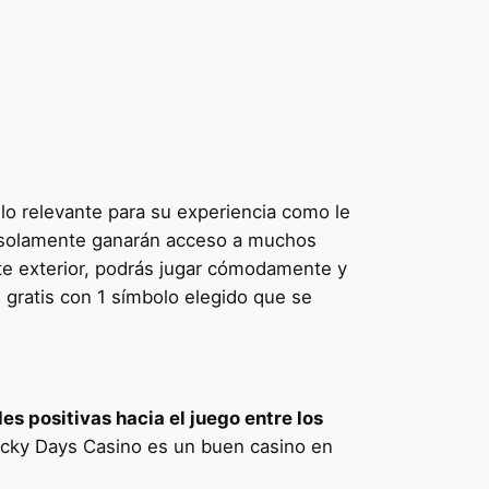
 lo relevante para su experiencia como le
no solamente ganarán acceso a muchos
ete exterior, podrás jugar cómodamente y
 gratis con 1 símbolo elegido que se
s positivas hacia el juego entre los
cky Days Casino es un buen casino en