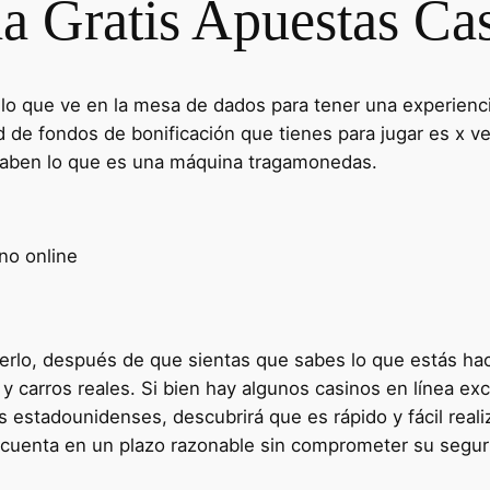
a Gratis Apuestas Ca
lo que ve en la mesa de dados para tener una experiencia
dad de fondos de bonificación que tienes para jugar es x v
 saben lo que es una máquina tragamonedas.
no online
erlo, después de que sientas que sabes lo que estás ha
o y carros reales. Si bien hay algunos casinos en línea e
s estadounidenses, descubrirá que es rápido y fácil reali
u cuenta en un plazo razonable sin comprometer su segur