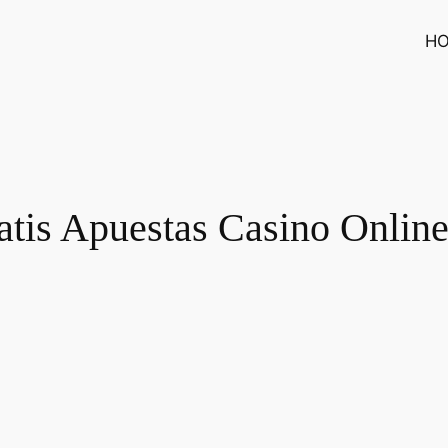
H
tis Apuestas Casino Onlin