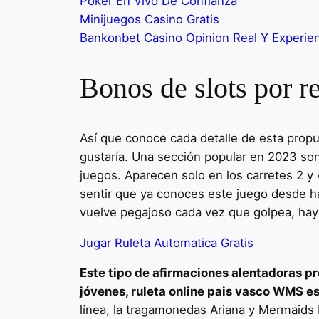
Poker En Vivo De Confianza
Minijuegos Casino Gratis
Bankonbet Casino Opinion Real Y Experie
Bonos de slots por r
Así que conoce cada detalle de esta propue
gustaría. Una sección popular en 2023 so
juegos. Aparecen solo en los carretes 2 y
sentir que ya conoces este juego desde ha
vuelve pegajoso cada vez que golpea, hay
Jugar Ruleta Automatica Gratis
Este tipo de afirmaciones alentadoras pr
jóvenes, ruleta online pais vasco WMS e
línea, la tragamonedas Ariana y Mermaids M