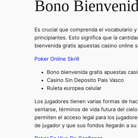
Bono Bienvenid
Es crucial que comprenda el vocabulario y 
principiantes. Esto significa que la canti
bienvenida gratis apuestas casino online
Poker Online Skrill
Bono bienvenida gratis apuestas casi
Casino Sin Deposito Pais Vasco
Ruleta europea celular
Los jugadores tienen varias formas de hac
sentarse, términos de vida futura del ciel
permiten el acceso legal para los jugadore
de jugador y que sus fondos llegarán a s