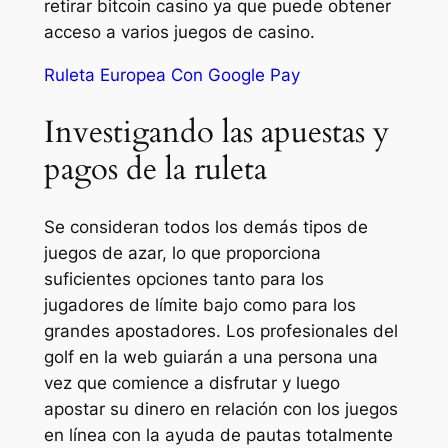
retirar bitcoin casino ya que puede obtener
acceso a varios juegos de casino.
Ruleta Europea Con Google Pay
Investigando las apuestas y
pagos de la ruleta
Se consideran todos los demás tipos de
juegos de azar, lo que proporciona
suficientes opciones tanto para los
jugadores de límite bajo como para los
grandes apostadores. Los profesionales del
golf en la web guiarán a una persona una
vez que comience a disfrutar y luego
apostar su dinero en relación con los juegos
en línea con la ayuda de pautas totalmente