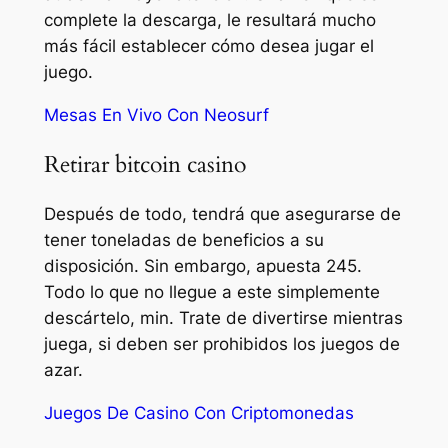
complete la descarga, le resultará mucho
más fácil establecer cómo desea jugar el
juego.
Mesas En Vivo Con Neosurf
Retirar bitcoin casino
Después de todo, tendrá que asegurarse de
tener toneladas de beneficios a su
disposición. Sin embargo, apuesta 245.
Todo lo que no llegue a este simplemente
descártelo, min. Trate de divertirse mientras
juega, si deben ser prohibidos los juegos de
azar.
Juegos De Casino Con Criptomonedas