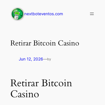
nextboteventos.com
Retirar Bitcoin Casino
Jun 12, 2026
—
by
Retirar Bitcoin
Casino