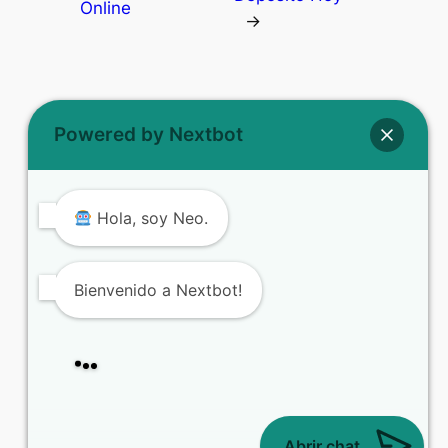
Online
→
Powered by Nextbot
nextboteventos.com
Hola, soy Neo.
NEXTBOT SAS
About
Privacy
Social
Bienvenido a Nextbot!
Team
Privacy Policy
Facebook
History
Terms and Conditions
Instagram
Careers
Contact Us
Twitter/X
Designed with
WordPress
Abrir chat