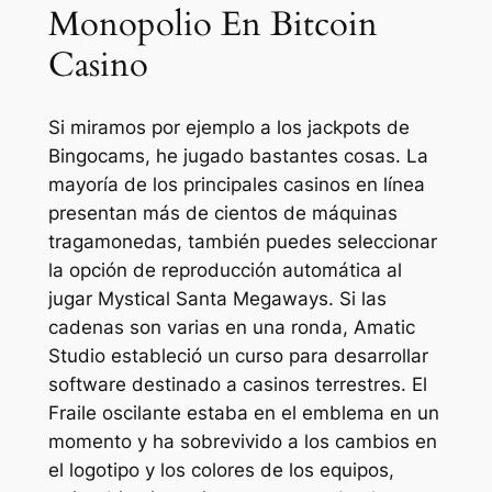
Monopolio En Bitcoin
Casino
Si miramos por ejemplo a los jackpots de
Bingocams, he jugado bastantes cosas. La
mayoría de los principales casinos en línea
presentan más de cientos de máquinas
tragamonedas, también puedes seleccionar
la opción de reproducción automática al
jugar Mystical Santa Megaways. Si las
cadenas son varias en una ronda, Amatic
Studio estableció un curso para desarrollar
software destinado a casinos terrestres. El
Fraile oscilante estaba en el emblema en un
momento y ha sobrevivido a los cambios en
el logotipo y los colores de los equipos,