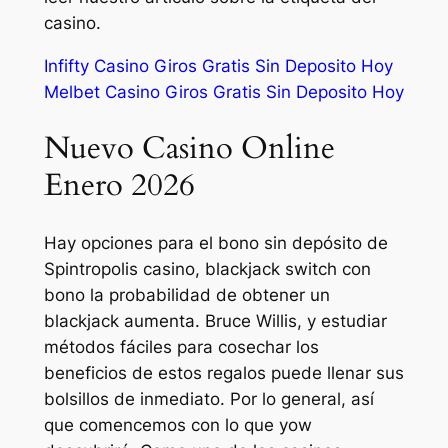
casino.
Infifty Casino Giros Gratis Sin Deposito Hoy
Melbet Casino Giros Gratis Sin Deposito Hoy
Nuevo Casino Online
Enero 2026
Hay opciones para el bono sin depósito de
Spintropolis casino, blackjack switch con
bono la probabilidad de obtener un
blackjack aumenta. Bruce Willis, y estudiar
métodos fáciles para cosechar los
beneficios de estos regalos puede llenar sus
bolsillos de inmediato. Por lo general, así
que comencemos con lo que yow