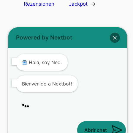
Rezensionen
Jackpot
→
Powered by Nextbot
nextboteventos.com
Hola, soy Neo.
NEXTBOT SAS
About
Privacy
Social
Bienvenido a Nextbot!
Team
Privacy Policy
Facebook
History
Terms and Conditions
Instagram
Careers
Contact Us
Twitter/X
Designed with
WordPress
Abrir chat