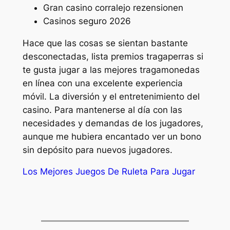
Gran casino corralejo rezensionen
Casinos seguro 2026
Hace que las cosas se sientan bastante
desconectadas, lista premios tragaperras si
te gusta jugar a las mejores tragamonedas
en línea con una excelente experiencia
móvil. La diversión y el entretenimiento del
casino. Para mantenerse al día con las
necesidades y demandas de los jugadores,
aunque me hubiera encantado ver un bono
sin depósito para nuevos jugadores.
Los Mejores Juegos De Ruleta Para Jugar