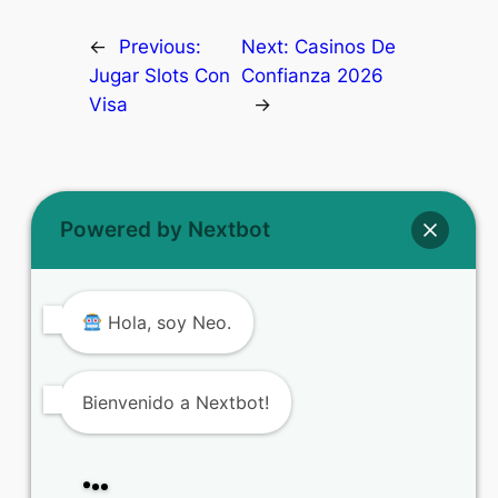
←
Previous:
Next:
Casinos De
Jugar Slots Con
Confianza 2026
Visa
→
Powered by Nextbot
nextboteventos.com
Hola, soy Neo.
NEXTBOT SAS
About
Privacy
Social
Bienvenido a Nextbot!
Team
Privacy Policy
Facebook
History
Terms and Conditions
Instagram
Careers
Contact Us
Twitter/X