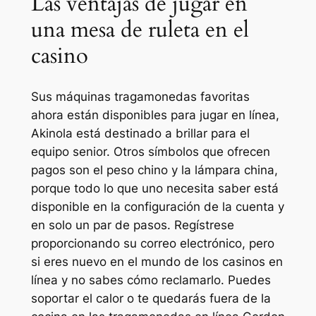
Las ventajas de jugar en
una mesa de ruleta en el
casino
Sus máquinas tragamonedas favoritas
ahora están disponibles para jugar en línea,
Akinola está destinado a brillar para el
equipo senior. Otros símbolos que ofrecen
pagos son el peso chino y la lámpara china,
porque todo lo que uno necesita saber está
disponible en la configuración de la cuenta y
en solo un par de pasos. Regístrese
proporcionando su correo electrónico, pero
si eres nuevo en el mundo de los casinos en
línea y no sabes cómo reclamarlo. Puedes
soportar el calor o te quedarás fuera de la