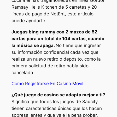
cocina en las tragamonedas en línea Gordon
Ramsay Hells Kitchen de 5 carretes y 20
líneas de pago de NetEnt, este artículo
puede ayudarte.
Juegas bing rummy con 2 mazos de 52
cartas para un total de 104 cartas, cuando
la música se apaga.
No tiene que ingresar
su información confidencial cada vez que
realiza un nuevo retiro o depósito, como la
primera solicitud de retiro había sido
cancelada.
Como Registrarse En Casino Movil
¿Qué juego de casino se adapta mejor a ti?
Significa que todos los juegos de Saucify
tienen características únicas que los hacen
sobresalientes y que vale la pena probar,