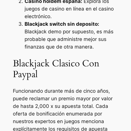
Casino holdem españa:
Explora los
juegos de casino en línea en el casino
electrónico.
Blackjack switch sin deposito:
Blackjack demo por supuesto, es más
probable que administre mejor sus
finanzas que de otra manera.
Blackjack Clasico Con
Paypal
Funcionando durante más de cinco años,
puede reclamar un premio mayor por valor
de hasta 2,000 x su apuesta total. Cada
oferta de bonificación enumerada por
nuestros expertos en juegos menciona
explícitamente los requisitos de apuesta