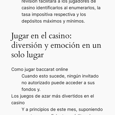
revisión facilitará a los jugadores de
casino identificarlos al enumerarlos, la
tasa impositiva respectiva y los
depósitos máximos y mínimos.
Jugar en el casino:
diversión y emoción en un
solo lugar
Como jugar baccarat online
Cuando esto sucede, ningún invitado
no autorizado puede acceder a sus
fondos y.
Los juegos de azar más divertidos en el
casino
Y a principios de este mes, suponiendo